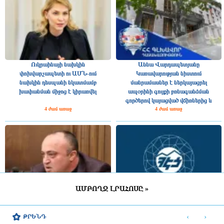
Ուկրաինայի նախկին
Աննա Վարդապետյանը
փոխվարչապետի ու ԱՄՆ-ում
Կառավարության նիստում
նախկին դեսպանի նկատմամբ
մանրամասներ է ներկայացրել
խափանման միջոց է կիրառվել
ապօրինի գույքի բռնագանձման
գործերով կայացված վճիռներից և
4 ժամ առաջ
4 ժամ առաջ
հայցերից
ԱՄԲՈՂՋ ԼՐԱՀՈՍԸ »
«Մուլտի գրուպ» կոնցեռնի տնօրեն
ՀԷՑ-ը դառնալու է պետական
Արթուր Դալլաքյանը կալանավորվել է
սեփականություն, հանձնվելու է
‹
›
ԹՐԵՆԴ
հավատարմագրային կառավարման.