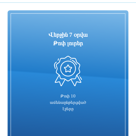
Փաշինյան
4 ժամ առաջ
4 ժամ առաջ
Վերջին 7 օրվա
Թոփ լուրեր
0
Արամ Վարդևանյանը պարզաբանեց՝
Վարչապետը կմասնակցի
արդյոք ցանկացե՞լ է լինել 9-րդ
Եվրասիական միջկառավարական
գումարման ԱԺ պատգամավոր
խորհրդի նիստին. օրակարգում նաեւ
ագրարային շուկան է
3 ժամ առաջ
3 ժամ առաջ
Թոփ 10
ամենաընթերցված
էջերը