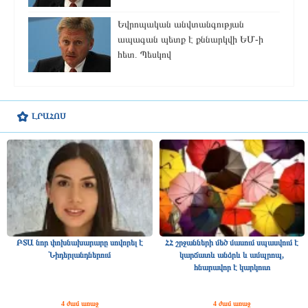
Եվրոպական անվտանգության
ապագան պետք է քննարկվի ԵՄ-ի
հետ. Պեսկով
ԼՐԱՀՈՍ
ԲՏԱ նոր փոխնախարարը սովորել է
ՀՀ շրջանների մեծ մասում սպասվում է
Նիդերլանդներում
կարճատև անձրև և ամպրոպ,
հնարավոր է կարկուտ
4 ժամ առաջ
4 ժամ առաջ