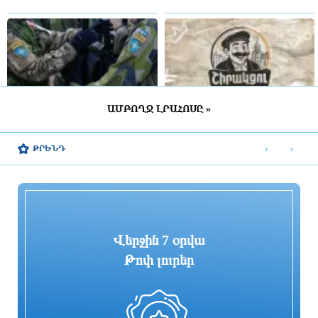
ԱՄԲՈՂՋ ԼՐԱՀՈՍԸ »
Շվեդիայում 2026 թվականին
«ՑԱՅԳ» հեռուստաընկերությունն
զորակոչիկների թիվը կլինի
իրականացնում է «Շիրակցու խոսք»
‹
›
ԹՐԵՆԴ
ամենամեծը մի քանի տասնամյակի
ծրագիրը
ընթացքում
4 ժամ առաջ
3 ժամ առաջ
Վերջին 7 օրվա
Թոփ լուրեր
Հիմնանորոգվում է Սևան-Մարտունի-
Հուլիսը եղել է BYD-ի ամենահաջող