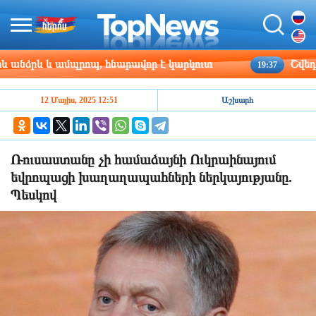
նձրև և ամպրոպ, հնարավոր է կարկուտ
Շվեդիայու
19:37
12 Մայիս, 2025 12:51
Աշխարհ
Ռուսաստանը չի համաձայնի Ուկրաինայում
եվրոպացի խաղաղապահների ներկայությանը.
Պեսկով