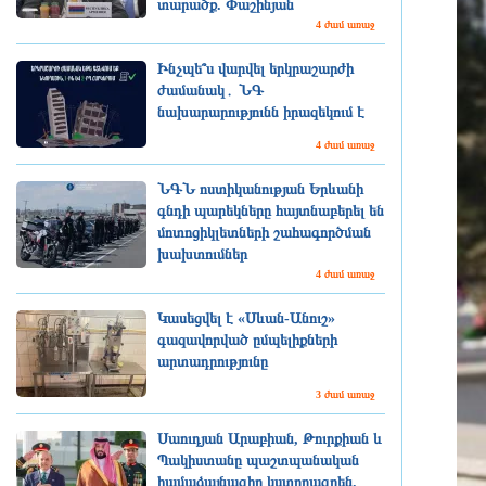
տարածք. Փաշինյան
4 ժամ առաջ
Ինչպե՞ս վարվել երկրաշարժի
ժամանակ․ ՆԳ
նախարարությունն իրազեկում է
4 ժամ առաջ
ՆԳՆ ոստիկանության Երևանի
գնդի պարեկները հայտնաբերել են
մոտոցիկլետների շահագործման
խախտումներ
4 ժամ առաջ
Կասեցվել է «Սևան-Անուշ»
գազավորված ըմպելիքների
արտադրությունը
3 ժամ առաջ
Սաուդյան Արաբիան, Թուրքիան և
Պակիստանը պաշտպանական
համաձայնագիր կստորագրեն.