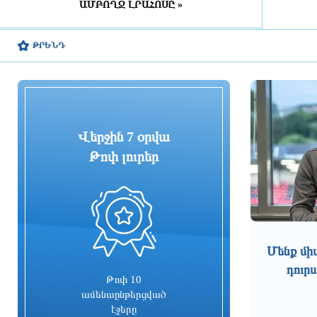
ԱՄԲՈՂՋ ԼՐԱՀՈՍԸ »
հին մասնաշենքը Երևանի
պատմության և մշակույթի անշարժ
հուշարձանների ցուցակից չի
ԹՐԵՆԴ
հանվի
3 ժամ առաջ
Շիրակի մարզում դատարան է
հանձնվել ծանր և առանձնապես
ծանր հանցագործություններով 41
քրվարույթ, վերականգնվել է շուրջ
Վերջին 7 օրվա
20 մլն դրամ
Թոփ լուրեր
3 ժամ առաջ
Հանցավոր խումբը զինվորական
հաշմանդամություն ունեցող
0
անձանցից հափշտակել է մոտ 14
մլն դրամ
3 ժամ առաջ
Մենք մի
դուրս
Կարծում էի, որ սա
Թոփ 10
ամենահեշտերից մեկը կլինի,
ամենաընթերցված
սակայն այն ամենաբարդը
էջերը
դարձավ. Թրամփ