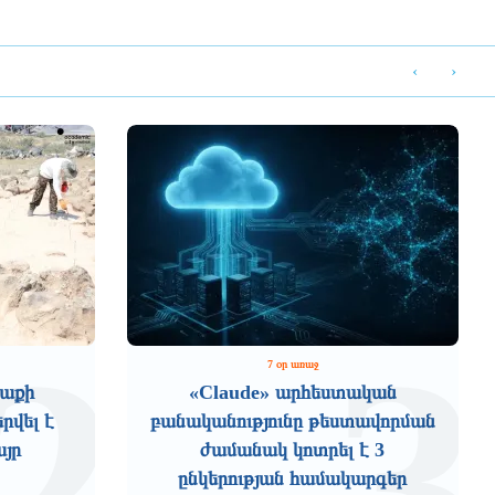
‹
›
2
3
7 օր առաջ
աքի
«Claude» արհեստական
րվել է
բանականությունը թեստավորման
այր
ժամանակ կոտրել է 3
ընկերության համակարգեր