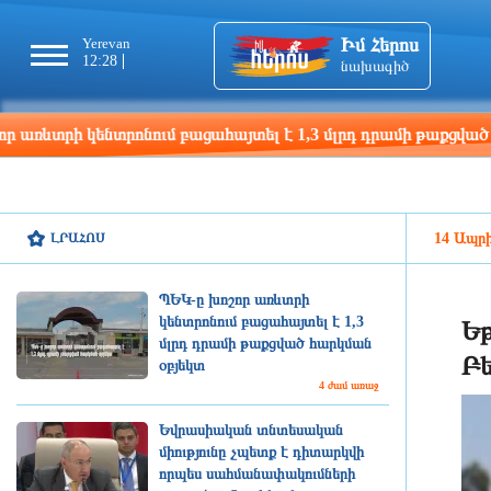
Իմ Հերոս
Yerevan
Tbilisi
Moscow
Pa
12:28
12:28
11:28
10
նախագիծ
 կենտրոնում բացահայտել է 1,3 մլրդ դրամի թաքցված հարկման
ԼՐԱՀՈՍ
14 Ապրի
ՊԵԿ-ը խոշոր առևտրի
կենտրոնում բացահայտել է 1,3
Եթ
մլրդ դրամի թաքցված հարկման
Բե
օբյեկտ
4 ժամ առաջ
Եվրասիական տնտեսական
միությունը չպետք է դիտարկվի
որպես սահմանափակումների