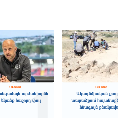
1
7 օր առաջ
4 օր առաջ
անգամայն արժանիորեն
Ակադեմիական քաղ
 եկանք հաջորդ փուլ
տարածքում հայտնաբե
հնագույն բնակավ