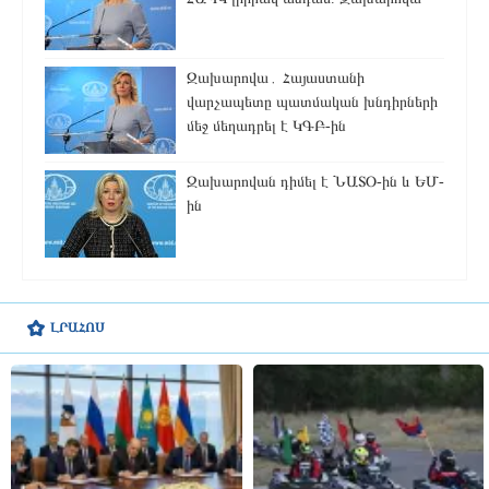
Զախարովա․ Հայաստանի
վարչապետը պատմական խնդիրների
մեջ մեղադրել է ԿԳԲ-ին
Զախարովան դիմել է ՆԱՏՕ-ին և ԵՄ-
ին
ԼՐԱՀՈՍ