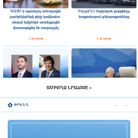
ԵԱՏՄ-ի արտոնյալ առևտրային
Ինչպե՞ս է հայկական քարթինգը
գործընկերների թիվը կավելանա․
հաղթահարում դժվարությունները
անդամ երկրներն առանցքային
փաստաթղթեր են ստորագրել
1 օր առաջ
1 օր առաջ
ԱՄԲՈՂՋ ԼՐԱՀՈՍԸ »
Շվեդիայի Ռիկսդագի խոսնակը
2025 թվականին Հայաստանը ԵԱՏՄ–
շնորհավորել է Ռուբեն Ռուբինյանին՝
ին ավելի շատ վճարել է, քան ստացել
‹
›
ԹՐԵՆԴ
ՀՀ ԱԺ նախագահի պաշտոնում
միությունից
ընտրվելու կապակցությամբ
1 օր առաջ
1 օր առաջ