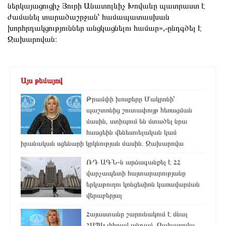
ներկայացուցիչ Յուրի Անատոլևիչ Խովաևը պատրաստ է
ժամանել տարածաշրջան՝ համապատասխան
խորհրդակցություններ անցկացնելու համար»,-ընդգծել է
Զախարովան։
Այս թեմայով
Թրամփի խոսքերը Մակրոնի՝
պաշտոնից շուտափույթ hեռացման
մասին, ստիպում են մտածել նրա
հասցեին վենեսուելական կամ
իրանական սցենարի կրկնության մասին. Զախարովա
ՌԴ ԱԳՆ-ն արձագանքել է ՀՀ
վարչապետի հայտարարությանը
երկաթուղու կոնցեսիոն կառավարման
վերաբերյալ
Հայաստանը շարունակում է մնալ
ՀԱՊԿ լիիրավ անդամ. Զախարովա