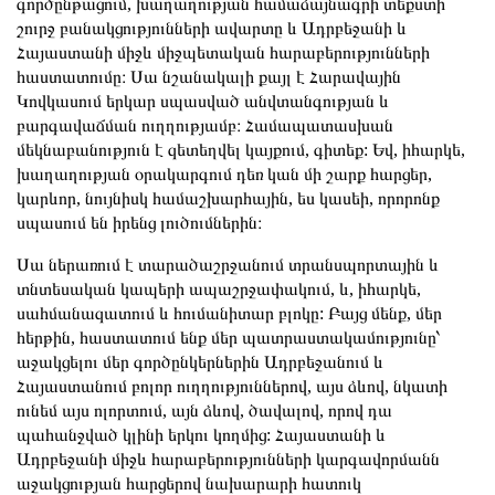
գործընթացում, խաղաղության համաձայնագրի տեքստի
շուրջ բանակցությունների ավարտը և Ադրբեջանի և
Հայաստանի միջև միջպետական ​​հարաբերությունների
հաստատումը։ Սա նշանակալի քայլ է Հարավային
Կովկասում երկար սպասված անվտանգության և
բարգավաճման ուղղությամբ։ Համապատասխան
մեկնաբանություն է զետեղվել կայքում, գիտեք: Եվ, իհարկե,
խաղաղության օրակարգում դեռ կան մի շարք հարցեր,
կարևոր, նույնիսկ համաշխարհային, ես կասեի, որորոնք
սպասում են իրենց լուծումներին։
Սա ներառում է տարածաշրջանում տրանսպորտային և
տնտեսական կապերի ապաշրջափակում, և, իհարկե,
սահմանազատում և հումանիտար բլոկը: Բայց մենք, մեր
հերթին, հաստատում ենք մեր պատրաստակամությունը՝
աջակցելու մեր գործընկերներին Ադրբեջանում և
Հայաստանում բոլոր ուղղություններով, այս ձևով, նկատի
ունեմ այս ոլորտում, այն ձևով, ծավալով, որով դա
պահանջված կլինի երկու կողմից: Հայաստանի և
Ադրբեջանի միջև հարաբերությունների կարգավորմանն
աջակցության հարցերով նախարարի հատուկ