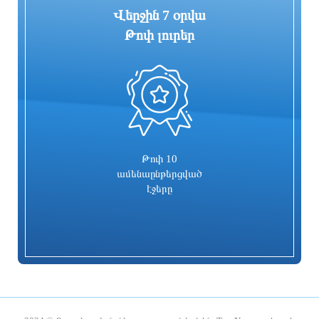
Վերջին 7 օրվա
Թոփ լուրեր
0
Գարեգին Բ-ի և վեց եպիսկոպոսների
Իսրայելն արձագանքել է Թուրքիայի
գործը քննող դատավորն
մեղադրանքներին
ինքնաբացարկ հայտնեց. նոր
դատավոր է նշանակվելու
1 օր առաջ
1 օր առաջ
Թոփ 10
ամենաընթերցված
էջերը
Տաթև համայնքի նախկին ղեկավար
Համայնքներում կիրականացվեն
Մուրադ Սիմոնյանից կբռնագանձվի 4
հունական ժողովրդական պարերի
միլիոն 454 հազար դրամ
ուսուցման ծրագրեր