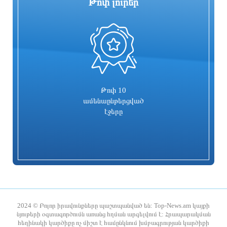
Թոփ լուրեր
0
Որպես անհետ կորած որոնվում է
Ռուսաստանի և Հայաստանի միջև
1992թ. ծնված Վահագ
առևտրաշրջանառության նվազման
Մարտիրոսյանը
միտումը կշարունակվի. Օվերչուկ
3 ժամ առաջ
3 ժամ առաջ
Թոփ 10
ամենաընթերցված
էջերը
Բայրամովը ժամանել է Կիև
Առաջին անգամ 155 տարվա
ընթացքում Լոնդոնում մեկ ամբողջ
ամիս անձրև չի տեղացել
2024 © Բոլոր իրավունքները պաշտպանված են: Top-News.am կայքի
նյութերի օգտագործումն առանց հղման արգելվում է: Հրապարակման
հեղինակի կարծիքը ոչ միշտ է համընկնում խմբագրության կարծիքի
3 ժամ առաջ
3 ժամ առաջ