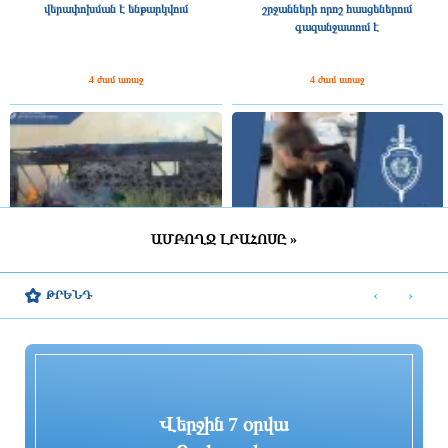
վերափոխման է ենթարկվում
շրջանների որոշ հասցեներում
գազանջատում է
4 ժամ առաջ
4 ժամ առաջ
ԱՄԲՈՂՋ ԼՐԱՀՈՍԸ »
Հրշեջ-փրկարարները մարել են
ՆԳՆ քրեական ոստիկանները
կահույքի արտադրամասում բռնկված
թմրամիջոցի իրացման դեպք են
‹
›
ԹՐԵՆԴ
հրդեհը
բացահայտել․ առգրավվել է
մարիխուանայով 72 փաթեթ
4 ժամ առաջ
4 ժամ առաջ
Վերջին 7 օրվա