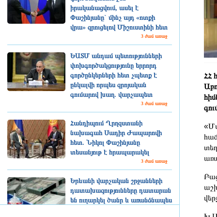
իրականացվում, ասել է
Փաշինյանը` մինչ այդ «ոտքի
վրա» զրուցելով Միշուստինի հետ
3 ժամ առաջ
ԵԱՏՄ անդամ պետությունների
փոխգործակցությունը երրորդ
ՀՀ 
գործընկերների հետ չպետք է
ընկալվի որպես զրոյական
Աբ
գումարով խաղ. վարչապետ
հիմ
3 ժամ առաջ
գու
Հանդիպում Ղրղզստանի
«Մա
նախագահ Սադիր Ժապարովի
հաճ
հետ. Նիկոլ Փաշինյանը
տեղ
տեսանյութ է հրապարակել
առա
3 ժամ առաջ
Բաց
Երևանի վարչական շրջանների
աշխ
դատախազությունները դատարան
վեր
են ուղարկել ծանր և առանձնապես
ծանր հանցագործություններով 225
Խ.