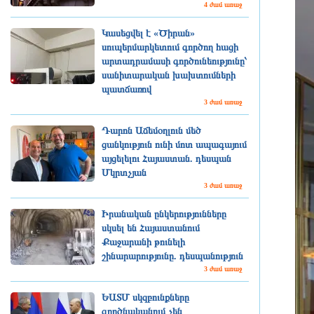
4 ժամ առաջ
Կասեցվել է «Ծիրան»
սուպերմարկետում գործող հացի
արտադրամասի գործունեությունը՝
սանիտարական խախտումների
պատճառով
3 ժամ առաջ
Դարոն Աճեմօղլուն մեծ
ցանկություն ունի մոտ ապագայում
այցելելու Հայաստան. դեսպան
Մկրտչյան
3 ժամ առաջ
Իրանական ընկերությունները
սկսել են Հայաստանում
Քաջարանի թունելի
շինարարությունը. դեսպանություն
3 ժամ առաջ
ԵԱՏՄ սկզբունքները
գործնականում չեն