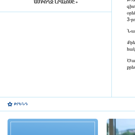
քրեական վարույթ
ԱՄԲՈՂՋ ԼՐԱՀՈՍԸ »
գիտ
3 ժամ առաջ
օրե
3-ր
Տեղի է ունեցել Եվրասիական
միջկառավարական խորհրդի նեղ
Նախ
կազմով նիստը
3 ժամ առաջ
Քրե
հակ
Զբոսաշրջիկների թիվը վեց ամսվա
ընթացքում հատել է 1 միլիոնը
Ծան
քրե
3 ժամ առաջ
ՊԵԿ-ը խոշոր առևտրի
կենտրոնում բացահայտել է 1,3
մլրդ դրամի թաքցված հարկման
ԹՐԵՆԴ
օբյեկտ
3 ժամ առաջ
Եվրասիական տնտեսական
միությունը չպետք է դիտարկվի
որպես սահմանափակումների