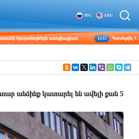
Tbilisi
Moscow
РУС
ENG
13:48
12:48
րանոցների ասոցիացիան
Կասեցվել է «Ծիրան» ս
13:15
ր անձինք կատարել են ավելի քան 5