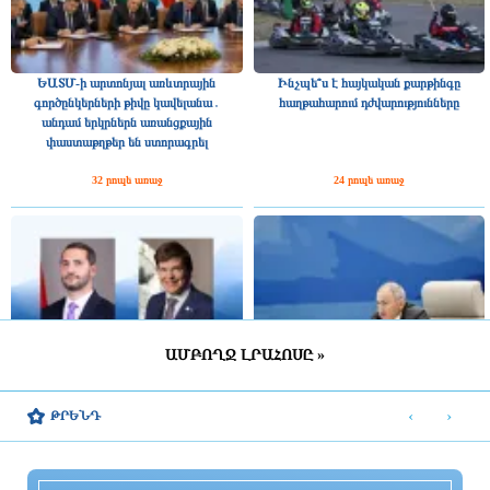
ԵԱՏՄ-ի արտոնյալ առևտրային
Ինչպե՞ս է հայկական քարթինգը
գործընկերների թիվը կավելանա․
հաղթահարում դժվարությունները
անդամ երկրներն առանցքային
փաստաթղթեր են ստորագրել
32 րոպե առաջ
24 րոպե առաջ
ԱՄԲՈՂՋ ԼՐԱՀՈՍԸ »
Շվեդիայի Ռիկսդագի խոսնակը
2025 թվականին Հայաստանը ԵԱՏՄ–
շնորհավորել է Ռուբեն Ռուբինյանին՝
ին ավելի շատ վճարել է, քան ստացել
‹
›
ԹՐԵՆԴ
ՀՀ ԱԺ նախագահի պաշտոնում
միությունից
ընտրվելու կապակցությամբ
15 րոպե առաջ
8 րոպե առաջ