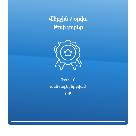
Վերջին 7 օրվա
Թոփ լուրեր
0
Գարեգին Բ-ի և վեց եպիսկոպոսների
Իսրայելն արձագանքել է Թուրքիայի
գործը քննող դատավորն
մեղադրանքներին
ինքնաբացարկ հայտնեց. նոր
դատավոր է նշանակվելու
մեկ րոպե առաջ
9 րոպե առաջ
Թոփ 10
ամենաընթերցված
էջերը
Տաթև համայնքի նախկին ղեկավար
Համայնքներում կիրականացվեն