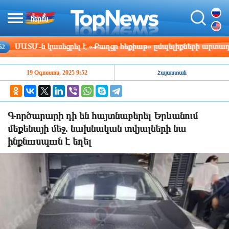
ԱՏՄ-ն կասեցրել է «Քաղցր հեքիաթ» ըմպելիքների արտադրամաս
19 Օգոստոս, 2025 9:52
Հայաստան
Գործարարի դի են հայտնաբերել Երևանում
մեքենայի մեջ. նախնական տվյալների նա
ինքնшսպшն է եղել