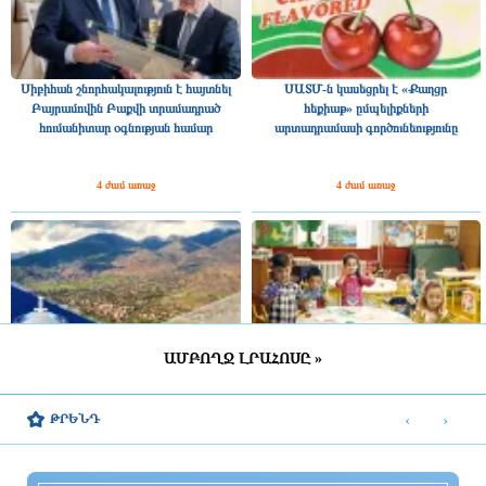
Սիբիհան շնորհակալություն է հայտնել
ՍԱՏՄ-ն կասեցրել է «Քաղցր
Բայրամովին Բաքվի տրամադրած
հեքիաթ» ըմպելիքների
հումանիտար օգնության համար
արտադրամասի գործունեությունը
4 ժամ առաջ
4 ժամ առաջ
ԱՄԲՈՂՋ ԼՐԱՀՈՍԸ »
Արենի համայնքին կհատուցվի 2.2
Կառավարությունը շուրջ 5.6 մլրդ դրամ
միլիոն դրամ. Դատախազության՝
կուղղի 61 մանկապարտեզի
‹
›
ԹՐԵՆԴ
պետշահերի հերթական հայցը
շինարարական ծրագրերին
բավարարվել է
4 ժամ առաջ
4 ժամ առաջ