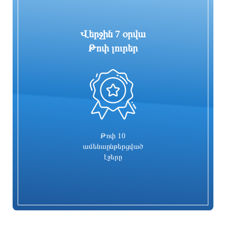
Վերջին 7 օրվա
Թոփ լուրեր
0
Բացահայտվել է Գագիկ Ծառուկյանի
Բաքվի Վերաքննիչ դատարանն
և Սեդրակ Առուստամյանի կողմից 2.5
անփոփոխ է թողել հայ գերիների
մլն դոլար արժողության գույքի
դատավճիռը
շորթման և առանձնապես խոշոր
չափերով փողերի լվացման դեպք
3 ժամ առաջ
3 ժամ առաջ
Թոփ 10
ամենաընթերցված
էջերը
Գավին այսուհետ հանդես կգա
ՆԳՆ քրեական ոստիկանները