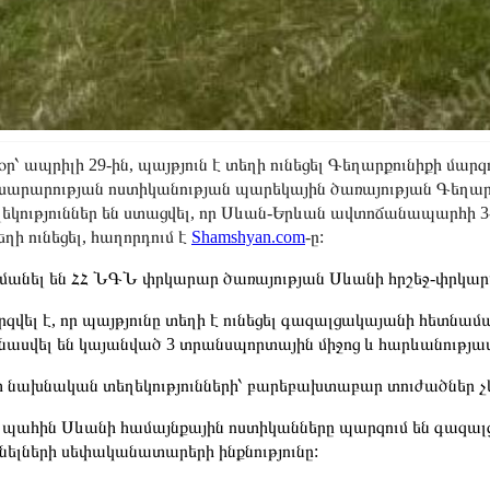
օր՝ ապրիլի 29-ին, պայթյուն է տեղի ունեցել Գեղարքունիքի մարզ
արարության ոստիկանության պարեկային ծառայության Գեղար
եկություններ են ստացվել, որ Սևան-Երևան ավտոճանապարհի 3
եղի ունեցել, հաղորդում է
Shamshyan.com
-ը:
անել են ՀՀ ՆԳՆ փրկարար ծառայության Սևանի հրշեջ-փրկա
զվել է, որ պայթյունը տեղի է ունեցել գազալցակայանի հետնա
վնասվել են կայանված 3 տրանսպորտային միջոց և հարևանությ
 նախնական տեղեկությունների՝ բարեբախտաբար տուժածներ չ
 պահին Սևանի համայնքային ոստիկանները պարզում են գազալ
ելների սեփականատարերի ինքնությունը: