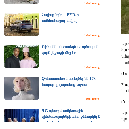
5 ժամ առաջ
Հուլիսը եղել է BYD-ի
ամենահաջող ամիսը
5 ժամ առաջ
Այս
Ռիհաննան «ստեղծագործական
նախ
գործընթացի մեջ է»
տեղ
է տ
6 ժամ առաջ
Ժամ
Չինաստանում ստեղծել են 173
Պար
հազար դոլարանոց ռոբոտ
էլ 
6 ժամ առաջ
Ըստ
ԳՇ պետը ժամկետային
Այս
զինծառայողների հետ քննարկել է
պան
բանակում կարգապահության
բարձրացման հարցերը