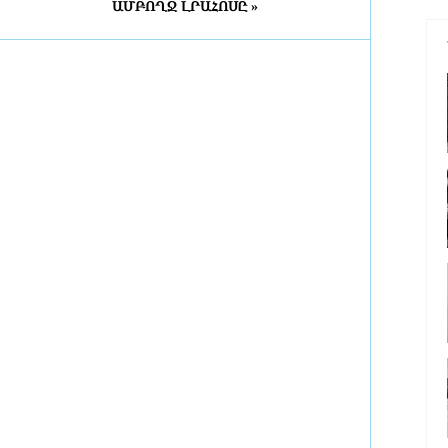
ԱՄԲՈՂՋ ԼՐԱՀՈՍԸ »
6 ժամ առաջ
Շինարարական աշխատանքների
պատճառով Խանջյանի մի
հատվածը փակ կլինի, Տ4-ի
երթուղին էլ կփոխվի
6 ժամ առաջ
Ընտրական բնույթի
հանցագործությունների դեպքերի
առթիվ նախաձեռնվել է 209
քրեական վարույթ
6 ժամ առաջ
Սա կարելի է որպես
մարտահրավեր դիտարկել
6 ժամ առաջ
Չուամենին և Կամավինգան
գերադասում են մնալ Մադրիդում