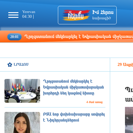
Իմ Հերոս
Yerevan
Tbilisi
Moscow
Pa
04:30
04:30
03:30
02
նախագիծ
րղզստանում մեկնարկել է Եվրասիական միջկառավարական խոր
ԼՐԱՀՈՍ
29 Ապրի
Ղրղզստանում մեկնարկել է
Եվրասիական միջկառավարական
Պա
խորհրդի նեղ կազմով նիստը
ավ
4 ժամ առաջ
ԲՏԱ նոր փոխնախարարը սովորել
է Նիդերլանդներում