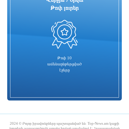
Թոփ լուրեր
0
Գարեգին Բ-ի և վեց եպիսկոպոսների
Իսրայելն արձագանքել է Թուրքիայի
գործը քննող դատավորն
մեղադրանքներին
ինքնաբացարկ հայտնեց. նոր
դատավոր է նշանակվելու
7 րոպե առաջ
15 րոպե առաջ
Թոփ 10
ամենաընթերցված
էջերը
Տաթև համայնքի նախկին ղեկավար
Համայնքներում կիրականացվեն
Մուրադ Սիմոնյանից կբռնագանձվի 4
հունական ժողովրդական պարերի
միլիոն 454 հազար դրամ
ուսուցման ծրագրեր
2024 © Բոլոր իրավունքները պաշտպանված են: Top-News.am կայքի
նյութերի օգտագործումն առանց հղման արգելվում է: Հրապարակման