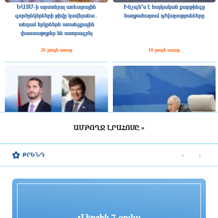
ԵԱՏՄ-ի արտոնյալ առևտրային
Ինչպե՞ս է հայկական քարթինգը
գործընկերների թիվը կավելանա․
հաղթահարում դժվարությունները
անդամ երկրներն առանցքային
փաստաթղթեր են ստորագրել
26 րոպե առաջ
18 րոպե առաջ
ԱՄԲՈՂՋ ԼՐԱՀՈՍԸ »
Շվեդիայի Ռիկսդագի խոսնակը
2025 թվականին Հայաստանը ԵԱՏՄ–
շնորհավորել է Ռուբեն Ռուբինյանին՝
ին ավելի շատ վճարել է, քան ստացել
‹
›
ԹՐԵՆԴ
ՀՀ ԱԺ նախագահի պաշտոնում
միությունից
ընտրվելու կապակցությամբ
10 րոպե առաջ
2 րոպե առաջ
Վերջին 7 օրվա