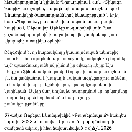
հեռավորությունը և կլիման։ Դիտարկվում է նաև «Չիկագո
Ֆայրի» առաջարկը, սակայն այն պակաս առաջնահերթ է։
Լևանդովսկիի ծառայություններով հետաքրքրված է եղել
նաև «Պորտուն», բայց այժմ խաղացողն առավելապես
հակված է Մերձավոր Արևելք տեղափոխվելուն։ Ըստ
շրջանառվող լուրերի՝ ֆուտբոլիստը վերջնական որոշում
կկայացնի առաջիկա օրերին։
​Ընդգծվում է, որ հարձակվողը կատալոնական ակումբից
ստացել է նոր պայմանագրի առաջարկ, սակայն չի ընդունել
այն՝ պատճառաբանելով թիմում իր նվազող դերը։ Այս
դեպքում ֆինանսական կողմը Ռոբերտի համար առաջնային
չէ. նա ցանկանում է խաղալ և էական ազդեցություն ունենալ
այն ակումբի արդյունքների վրա, որտեղ կշարունակի
կարիերան։ Ավելի վաղ նույնպես հաղորդվում էր, որ կողմերը
դադարեցրել են նոր համաձայնագրի շուրջ
բանակցությունները։
37-ամյա Ռոբերտ Լևանդովսկին «Բարսելոնայում» հանդես
է գալիս 2022 թվականից։ Նրա գործող պայմանագրի
ժամկետն ակումբի հետ նախատեսված է մինչև 2026