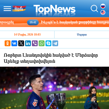
րել
Ինչպե՞ս է հայկական քարթինգը հաղթահարու
19:41
14 Մայիս, 2026 18:03
Սպորտ
Ռոբերտ Լևանդովսկին հակված է Մերձավոր
Արևելք տեղափոխվելուն