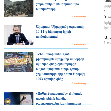
Կազ
շարունակում են փոխադարձ
ոսկ
հարվածները
\
​Նո
3 ժամ առաջ
երկ
Արարատ Միրզոյանը օգոստոսի
կան
10-14-ը ներառյալ կլինի
արձակուրդում
​Ար
է ա
3 ժամ առաջ
ՆԳՆ ոստիկանության
թիրախային պայքարը ապօրինի
պահվող զենք-զինամթերքի
հայտնաբերման ուղղությամբ․
շրջանառությունից դուրս է բերվել
1293 միավոր զենք
3 ժամ առաջ
«Ուժեղ Հայաստանի» մի խումբ
աջակիցների կողմից
քարոզչությանը խոչընդոտելու
վերաբերյալ քրեական վարույթի