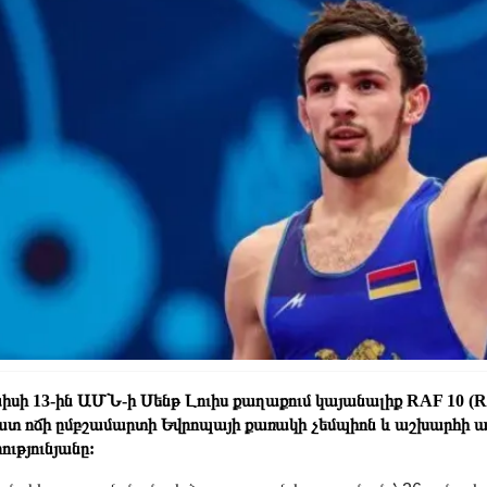
նիսի 13-ին ԱՄՆ-ի Սենթ Լուիս քաղաքում կայանալիք RAF 10 (Rea
տ ոճի ըմբշամարտի Եվրոպայի քառակի չեմպիոն և աշխարհի առ
ությունյանը: