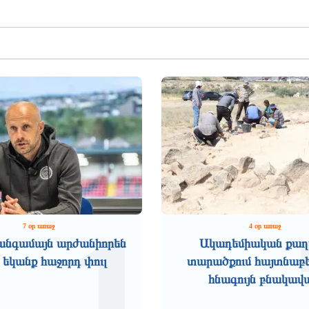
1
7 օր առաջ
4 օր առաջ
անգամայն արժանիորեն
Ակադեմիական քաղ
 եկանք հաջորդ փուլ
տարածքում հայտնաբե
հնագույն բնակավ