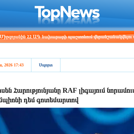
ris
Los Angeles
Beijing
Yerevan
:29
06:29
21:29
17:29
նին ՀՀ ԱԳ նախարարի պաշտոնում վերանշանակվելու առթիվ
ս, 2026 17:43
Սպորտ
սեն Հարությունյանը RAF լիգայում նորամ
մպիոնի դեմ գոտեմարտով