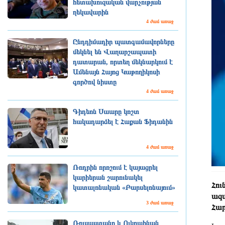
հետախուզական վարչության
ղեկավարին
4 ժամ առաջ
Ընդդիմադիր պատգամավորները
մեկնել են Վաղարշապատի
դատարան, որտեղ մեկնարկում է
Ամենայն Հայոց Կաթողիկոսի
գործով նիստը
4 ժամ առաջ
Գիդեոն Սաարը կոշտ
հակադարձել է Հաքան Ֆիդանին
4 ժամ առաջ
Ռոդրին որոշում է կայացրել
կարիերան շարունակել
Հու
կատալոնական «Բարսելոնայում»
ազա
3 ժամ առաջ
Հար
Ռուսաստանը և Ուկրաինան