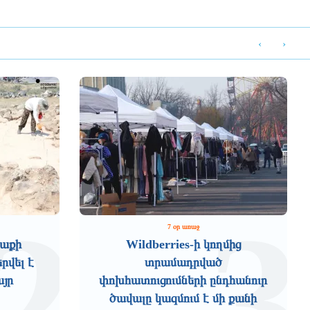
‹
›
2
3
7 օր առաջ
աքի
Wildberries-ի կողմից
րվել է
տրամադրված
այր
փոխհատուցումների ընդհանուր
ծավալը կազմում է մի քանի