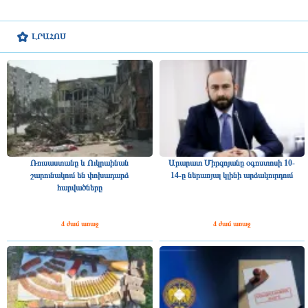
ԼՐԱՀՈՍ
Ռուսաստանը և Ուկրաինան
Արարատ Միրզոյանը օգոստոսի 10-
շարունակում են փոխադարձ
14-ը ներառյալ կլինի արձակուրդում
հարվածները
4 ժամ առաջ
4 ժամ առաջ