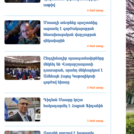
առթիվ
4 ժամ առաջ
Մոսադի տնօրենը պաշտոնից
ազատել է գործակալության
հետախուզական վարչության
ղեկավարին
4 ժամ առաջ
Ընդդիմադիր պատգամավորները
մեկնել են Վաղարշապատի
դատարան, որտեղ մեկնարկում է
Ամենայն Հայոց Կաթողիկոսի
գործով նիստը
4 ժամ առաջ
Գիդեոն Սաարը կոշտ
հակադարձել է Հաքան Ֆիդանին
3 ժամ առաջ
Ռոդրին որոշում է կայացրել