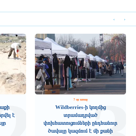
‹
›
2
3
7 օր առաջ
աքի
Wildberries-ի կողմից
րվել է
տրամադրված
այր
փոխհատուցումների ընդհանուր
ծավալը կազմում է մի քանի