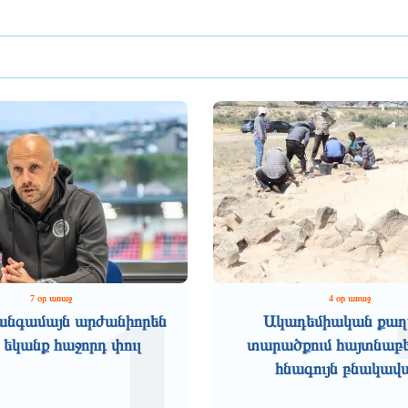
1
7 օր առաջ
4 օր առաջ
անգամայն արժանիորեն
Ակադեմիական քաղ
 եկանք հաջորդ փուլ
տարածքում հայտնաբե
հնագույն բնակավ