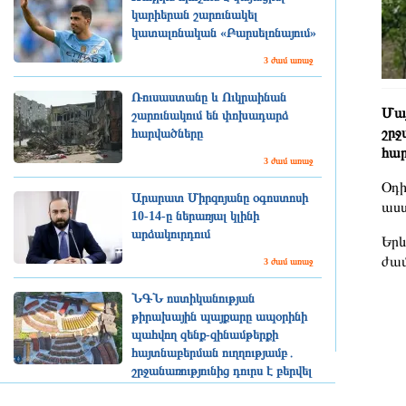
կարիերան շարունակել
կատալոնական «Բարսելոնայում»
3 ժամ առաջ
Ռուսաստանը և Ուկրաինան
Մայ
շարունակում են փոխադարձ
շրջ
հարվածները
հար
3 ժամ առաջ
Օդի
Արարատ Միրզոյանը օգոստոսի
աստ
10-14-ը ներառյալ կլինի
արձակուրդում
Երև
ժամ
3 ժամ առաջ
ՆԳՆ ոստիկանության
թիրախային պայքարը ապօրինի
պահվող զենք-զինամթերքի
հայտնաբերման ուղղությամբ․
շրջանառությունից դուրս է բերվել
1293 միավոր զենք
2 ժամ առաջ