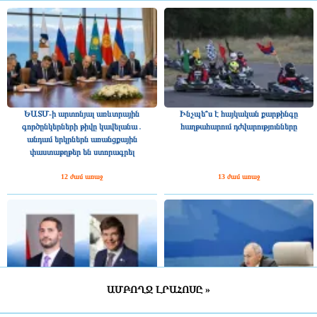
ԵԱՏՄ-ի արտոնյալ առևտրային
Ինչպե՞ս է հայկական քարթինգը
գործընկերների թիվը կավելանա․
հաղթահարում դժվարությունները
անդամ երկրներն առանցքային
փաստաթղթեր են ստորագրել
12 ժամ առաջ
13 ժամ առաջ
ԱՄԲՈՂՋ ԼՐԱՀՈՍԸ »
Շվեդիայի Ռիկսդագի խոսնակը
2025 թվականին Հայաստանը ԵԱՏՄ–