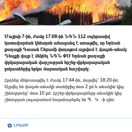
Մայիսի 7-ին, ժամը 17։08-ին ՆԳՆ 112 օպերատիվ
կառավարման կենտրոն ահազանգ է ստացվել, որ Երևան
քաղաքի Գուսան Շերամի փողոցում այրվում է վագոն-տնակ։
Դեպքի վայր է մեկնել ՆԳՆ ՓԾ Երևան քաղաքի
փրկարարական վարչության հրշեջ-փրկարարական
ջոկատներից երկու մարտական հաշվարկ։
Հրդեհը մեկուսացվել է ժամը 17։44-ին, մարվել՝ 18։20-ին։
Այրվել են վագոն-տնակի տանիքից մոտ 2 քմ և տնակին կից
շինությունը՝ մոտ 10 քմ։ Հրշեջ-փրկարարները տնակին կից
շինության լոգարանում հայտնաբերել են Պ․ Կ․-ի դին։
ԼՐԱՀՈՍ