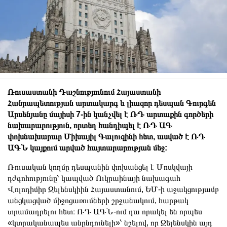
Ռուսաստանի Դաշնությունում Հայաստանի
Հանրապետության արտակարգ և լիազոր դեսպան Գուրգեն
Արսենյանը մայիսի 7-ին կանչվել է ՌԴ արտաքին գործերի
նախարարություն, որտեղ հանդիպել է ՌԴ ԱԳ
փոխնախարար Միխայիլ Գալուզինի հետ, ասված է ՌԴ
ԱԳՆ կայքում արված հայտարարության մեջ:
Ռուսական կողմը դեսպանին փոխանցել է Մոսկվայի
դժգոհությունը՝ կապված Ուկրաինայի նախագահ
Վոլոդիմիր Զելենսկիին Հայաստանում, ԵՄ-ի աջակցությամբ
անցկացված միջոցառումների շրջանակում, հարթակ
տրամադրելու հետ։ ՌԴ ԱԳՆ-ում դա որակել են որպես
«կտրականապես անընդունելի»՝ նշելով, որ Զելենսկին այդ