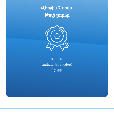
Վերջին 7 օրվա
Թոփ լուրեր
0
Գարեգին Բ-ի և վեց եպիսկոպոսների
Իսրայելն արձագանքել է Թուրքիայի
գործը քննող դատավորն
մեղադրանքներին
ինքնաբացարկ հայտնեց. նոր
դատավոր է նշանակվելու
1 օր առաջ
1 օր առաջ
Թոփ 10
ամենաընթերցված
էջերը
Տաթև համայնքի նախկին ղեկավար
Համայնքներում կիրականացվեն
Մուրադ Սիմոնյանից կբռնագանձվի 4
հունական ժողովրդական պարերի
միլիոն 454 հազար դրամ
ուսուցման ծրագրեր