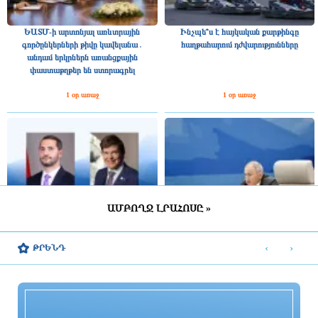
ԵԱՏՄ-ի արտոնյալ առևտրային
Ինչպե՞ս է հայկական քարթինգը
գործընկերների թիվը կավելանա․
հաղթահարում դժվարությունները
անդամ երկրներն առանցքային
փաստաթղթեր են ստորագրել
1 օր առաջ
1 օր առաջ
ԱՄԲՈՂՋ ԼՐԱՀՈՍԸ »
Շվեդիայի Ռիկսդագի խոսնակը
2025 թվականին Հայաստանը ԵԱՏՄ–
շնորհավորել է Ռուբեն Ռուբինյանին՝
ին ավելի շատ վճարել է, քան ստացել
‹
›
ԹՐԵՆԴ
ՀՀ ԱԺ նախագահի պաշտոնում
միությունից
ընտրվելու կապակցությամբ
1 օր առաջ
1 օր առաջ