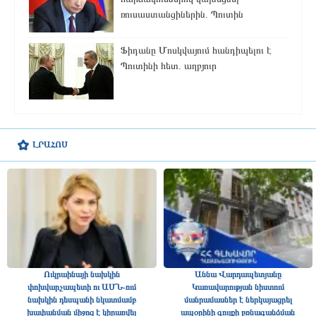
ռուսաստանցիներին. Պուտին
Ֆիդանը Մոսկվայում հանդիպելու է
Պուտինի հետ. աղբյուր
ԼՐԱՀՈՍ
Ուկրաինայի նախկին
Աննա Վարդապետյանը
փոխվարչապետի ու ԱՄՆ-ում
Կառավարության նիստում
նախկին դեսպանի նկատմամբ
մանրամասներ է ներկայացրել
խափանման միջոց է կիրառվել
ապօրինի գույքի բռնագանձման