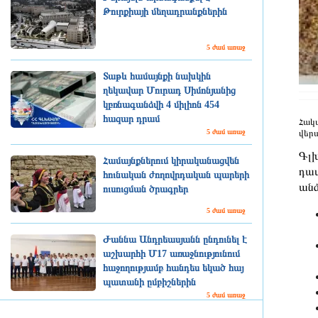
Թուրքիայի մեղադրանքներին
5 ժամ առաջ
Տաթև համայնքի նախկին
ղեկավար Մուրադ Սիմոնյանից
կբռնագանձվի 4 միլիոն 454
հազար դրամ
Հակա
վերա
5 ժամ առաջ
Գլխ
Համայնքներում կիրականացվեն
դատ
հունական ժողովրդական պարերի
անձ
ուսուցման ծրագրեր
5 ժամ առաջ
Ժաննա Անդրեասյանն ընդունել է
աշխարհի Մ17 առաջնությունում
հաջողությամբ հանդես եկած հայ
պատանի ըմբիշներին
5 ժամ առաջ