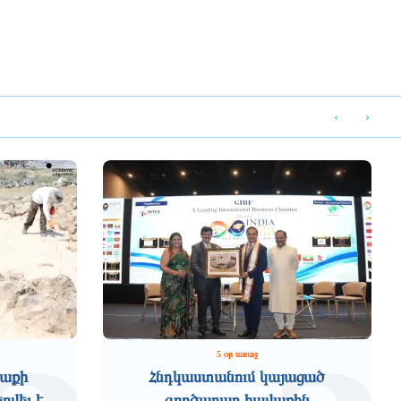
‹
›
5 օր առաջ
աքի
Հնդկաստանում կայացած
րվել է
գործարար հավաքին