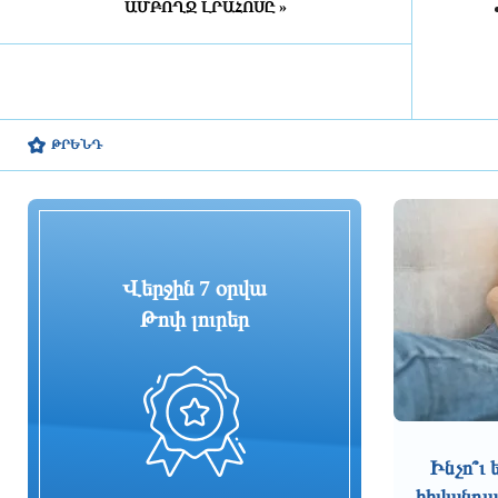
ԱՄԲՈՂՋ ԼՐԱՀՈՍԸ »
Դատախազությունն
«Արարատցեմենտ»-ի
սեփականության իրավունքով
պատկանող մարզադպրոցի
ձեռքբերման գործընթացում
հայտնաբերել է մի շարք
խախտումներ
ԹՐԵՆԴ
5 ժամ առաջ
«Նավասարդը»՝ 5 տարեկան․
Սիսիանում հայ-իրանական
փառատոնը կանցկացվի երկօրյա
ձևաչափով
Վերջին 7 օրվա
5 ժամ առաջ
Թոփ լուրեր
ՀՀ ԱԱԾ սահմանապահ զորքերի
պատվիրակության այցը Լիտվա
5 ժամ առաջ
ՀԷՑ-ում հաշվիչների գնման
Ինչո՞ւ
մրցույթից 500 մլն դրամից ավելի
հիվանդան