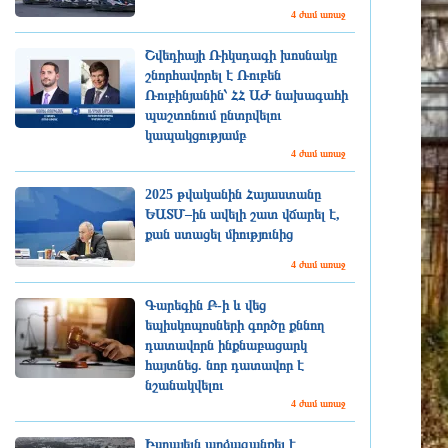
4 ժամ առաջ
Շվեդիայի Ռիկսդագի խոսնակը
շնորհավորել է Ռուբեն
Ռուբինյանին՝ ՀՀ ԱԺ նախագահի
պաշտոնում ընտրվելու
կապակցությամբ
4 ժամ առաջ
2025 թվականին Հայաստանը
ԵԱՏՄ–ին ավելի շատ վճարել է,
քան ստացել միությունից
4 ժամ առաջ
Գարեգին Բ-ի և վեց
եպիսկոպոսների գործը քննող
դատավորն ինքնաբացարկ
հայտնեց. նոր դատավոր է
նշանակվելու
4 ժամ առաջ
Իսրայելն արձագանքել է