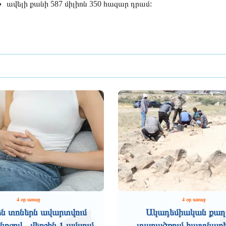
ավելի քանի 587 միլիոն 350 հազար դրամ:
4 օր առաջ
4 օր առաջ
 են տոներն ավարտվում
Ակադեմիական քաղ
ոցով․ վերջին 1 ամսում
տարածքում հայտնաբե