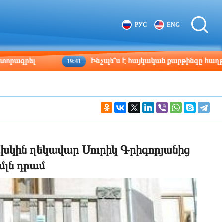
Tbilisi
Moscow
РУС
ENG
03:42
02:42
Ինչպե՞ս է հայկական քարթինգը հաղթահարում դժ
19:41
խկին ղեկավար Սուրիկ Գրիգորյանից
մլն դրամ