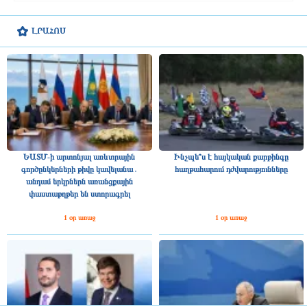
ԼՐԱՀՈՍ
ԵԱՏՄ-ի արտոնյալ առևտրային
Ինչպե՞ս է հայկական քարթինգը
գործընկերների թիվը կավելանա․
հաղթահարում դժվարությունները
անդամ երկրներն առանցքային
փաստաթղթեր են ստորագրել
1 օր առաջ
1 օր առաջ