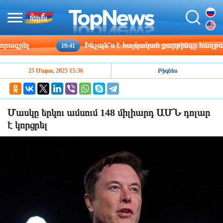
րել
Ինչպե՞ս է հայկական քարթինգը հաղթահարու
19:41
25 Մարտ, 2025 15:36
Բիզնես
Մասկը երկու ամսում 148 միլիարդ ԱՄՆ դոլար
է կորցրել