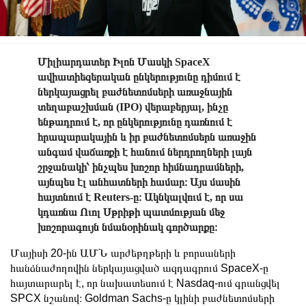
Միլիարդատեր Իլոն Մասկի SpaceX
ավիատիեզերական ընկերությունը դիմում է
ներկայացրել բաժնետոմսերի առաջնային
տեղաբաշխման (IPO) վերաբերյալ, ինչը
ենթադրում է, որ ընկերությունը դառնում է
հրապարակային և իր բաժնետոմսերն առաջին
անգամ վաճառքի է հանում ներդրողների լայն
շրջանակի՝ ինչպես խոշոր հիմնադրամների,
այնպես էլ անհատների համար։ Այս մասին
հայտնում է Reuters-ը։ Ակնկալվում է, որ սա
կդառնա Ուոլ Սթրիթի պատմության մեջ
խոշորագույն նմանօրինակ գործարքը։
Մայիսի 20-ին ԱՄՆ արժեթղթերի և բորսաների
հանձնաժողովին ներկայացված ազդագրում SpaceX-ը
հայտարարել է, որ նախատեսում է Nasdaq-ում գրանցվել
SPCX նշանով։ Goldman Sachs-ը կլինի բաժնետոմսերի