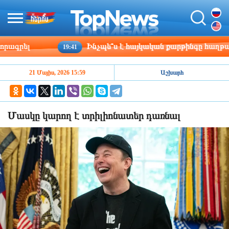
րել
Ինչպե՞ս է հայկական քարթինգը հաղթահարու
19:41
21 Մայիս, 2026 15:59
Աշխարհ
Մասկը կարող է տրիլիոնատեր դառնալ