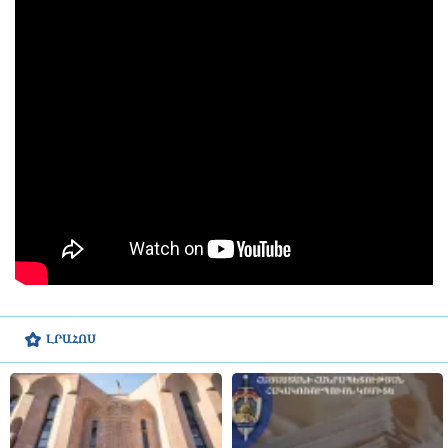
ԼՐԱՀՈՍ