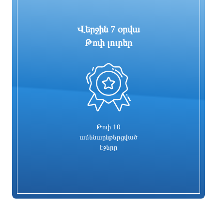
Վերջին 7 օրվա
Թոփ լուրեր
0
BBC-ի հետաքննություն․
«Արսենալն» անհաջողությամբ է
Բրիտանական բանակի դեռահասների
մեկնարկել ստուգատեսների շարքը
ուսումնարանում բացահայտվել են
սեռական բռնության տասնյակ դեպքեր
3 ժամ առաջ
3 ժամ առաջ
Թոփ 10
ամենաընթերցված
էջերը
Սիբիհան շնորհակալություն է հայտնել
ՍԱՏՄ-ն կասեցրել է «Քաղցր