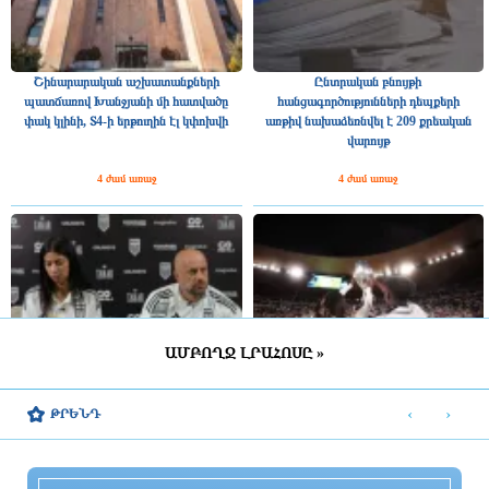
Շինարարական աշխատանքների
Ընտրական բնույթի
պատճառով Խանջյանի մի հատվածը
հանցագործությունների դեպքերի
փակ կլինի, Տ4-ի երթուղին էլ կփոխվի
առթիվ նախաձեռնվել է 209 քրեական
վարույթ
4 ժամ առաջ
4 ժամ առաջ
ԱՄԲՈՂՋ ԼՐԱՀՈՍԸ »
Սա կարելի է որպես մարտահրավեր
Չուամենին և Կամավինգան
դիտարկել
գերադասում են մնալ Մադրիդում
‹
›
ԹՐԵՆԴ
4 ժամ առաջ
4 ժամ առաջ