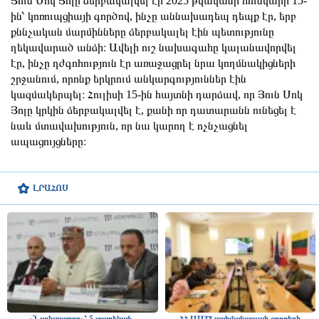
Յուն Սոկ Յոլը ձերբակալվել էր 2025 թվականի հունվարի 15-
ին՝ կոռուպցիայի գործով, ինչը աննախադեպ դեպք էր, երբ
քննչական մարմինները ձերբակալել էին պետությունը
ղեկավարած անձի։ Ավելի ուշ նախագահը կալանավորվել
էր, ինչը դժգոհություն էր առաջացրել նրա կողմնակիցների
շրջանում, որոնք երկրում անկարգություններ էին
կազմակերպել։ Հուլիսի 15-ին հայտնի դարձավ, որ Յուն Սոկ
Յոլը կրկին ձերբակալվել է, քանի որ դատարանն ունեցել է
նաև մտավախություն, որ նա կարող է ոչնչացնել
ապացույցները։
ԼՐԱՀՈՍ
«Նավասարդը»՝ 5 տարեկան․
ՀՀ ԱԱԾ սահմանապահ զորքերի