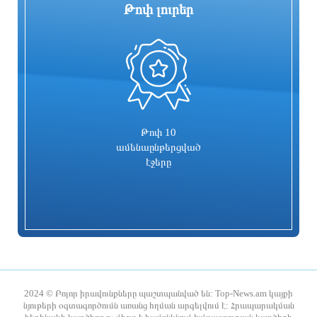
Թոփ լուրեր
0
Վայոց ձորի քրեական ոստիկանները
Մեկնարկել է Գարեգին Բ-ի և վեց
դանակահարության դեպք են
եպիսկոպոսների վերաբերյալ
բացահայտել․ կատարվում է
քրեական գործով առաջին դատական
նախաքննություն
նիստը
3 ժամ առաջ
3 ժամ առաջ
Թոփ 10
ամենաընթերցված
էջերը
ԵՄ-ն նոր պատժամիջոցներ է
Ըստ սոցհարցման՝ Զելենսկին
սահմանել Ռուսաստանի դեմ. Կալլաս
ընտրությունների երկրորդ փուլում
կպարտվեր Զալուժնիին
2024 © Բոլոր իրավունքները պաշտպանված են: Top-News.am կայքի
նյութերի օգտագործումն առանց հղման արգելվում է: Հրապարակման