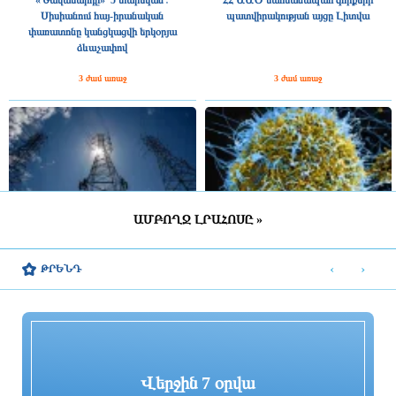
Սիսիանում հայ-իրանական
պատվիրակության այցը Լիտվա
փառատոնը կանցկացվի երկօրյա
ձևաչափով
3 ժամ առաջ
3 ժամ առաջ
ԱՄԲՈՂՋ ԼՐԱՀՈՍԸ »
ՀԷՑ-ում հաշվիչների գնման մրցույթից
Հայաստանում էբոլայի
500 մլն դրամից ավելի խնայողություն է
ներթափանցման վտանգը ցածր է.
‹
›
ԹՐԵՆԴ
արձանագրվել
ՀՎԿԱԿ
3 ժամ առաջ
3 ժամ առաջ
Վերջին 7 օրվա