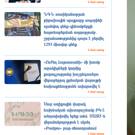
4 ժամ առաջ
ՆԳՆ ոստիկանության
թիրախային պայքարը ապօրինի
պահվող զենք-զինամթերքի
հայտնաբերման ուղղությամբ․
շրջանառությունից դուրս է բերվել
1293 միավոր զենք
4 ժամ առաջ
«Ուժեղ Հայաստանի» մի խումբ
աջակիցների կողմից
քարոզչությանը խոչընդոտելու
վերաբերյալ քրեական վարույթի
նախաքննությունն ավարտվել է
3 ժամ առաջ
Սուր աղիքային վարակ
նախնական ախտորոշմամբ ԲԿ է
տեղափոխվել երեք անձ. ՍԱՏՄ-ն
վերահսկողություն է սկսել
«Բամբու» բար-ռեստորանում
3 ժամ առաջ