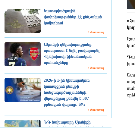
Կառուցվածքային
փոփոխություններ ՀՀ քննչական
«Հա
կոմիտեում
կող
3 ժամ առաջ
Ըստ
Ակումբի ղեկավարությունը
կամ
պատրաստ է եղել բավարարել
Դաշ
Վինիսիուսի ֆինանսական
պահանջները
իրա
3 ժամ առաջ
Շտա
2026-ի 1-ին կիսամյակում
տեղ
կոռուպցիոն բնույթի
սահ
հանցագործությունների
օր
վերաբերյալ քննվել է 307
քրեական վարույթ. ՔԿ
3 ժամ առաջ
ՆԳ նախարարը Սյունիքի
սահմանային պահակակետերում
հետևել է Ոստիկանության