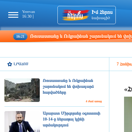
Իմ Հերոս
Yerevan
Tbilisi
Moscow
Pa
16:30
16:30
15:30
14
նախագիծ
Ռուսաստանը և Ուկրաինան շարունակում են փոխադարձ
16:21
ԼՐԱՀՈՍ
7 Հունիս
Ռուսաստանը և Ուկրաինան
շարունակում են փոխադարձ
«Հ
հարվածները
4 ժամ առաջ
Արարատ Միրզոյանը օգոստոսի
10-14-ը ներառյալ կլինի
արձակուրդում