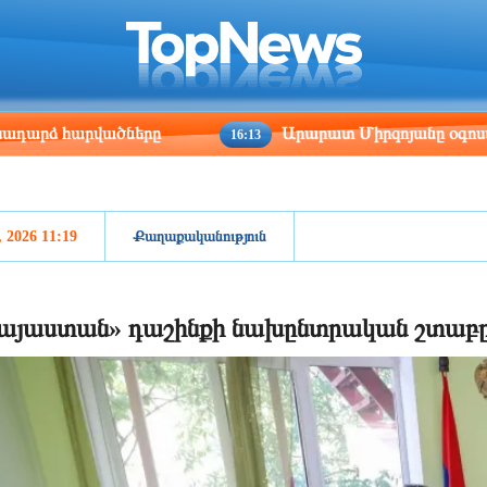
ris
Los Angeles
Beijing
Yerevan
:30
05:30
20:30
16:30
 հարվածները
Արարատ Միրզոյանը օգոստոսի 10-1
16:13
, 2026 11:19
Քաղաքականություն
այաստան» դաշինքի նախընտրական շտաբը 