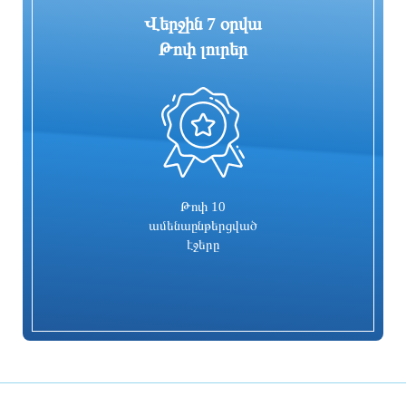
Վերջին 7 օրվա
Թոփ լուրեր
0
«ՑԱՅԳ» հեռուստաընկերությունն
Հիմնանորոգվում է Սևան-Մարտունի-
իրականացնում է «Շիրակցու խոսք»
Վարդենիս-ՀՀ սահման
ծրագիրը
ավտոճանապարհի մի հատվածը
2 ժամ առաջ
2 ժամ առաջ
Թոփ 10
ամենաընթերցված
էջերը
Հուլիսը եղել է BYD-ի ամենահաջող
Ռիհաննան «ստեղծագործական
ամիսը
գործընթացի մեջ է»