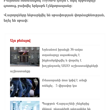
Բախման հետևանքով Toyota-ն դուրս է եկել երթևեկելի
գոտուց, բախվել երկաթե էլեկտրասյանը։
Վարորդները ենթարկվել են սթափության փորձաքննության,
եղել են սթափ։
Այս թեմայով
Երևանում իրանցի 36-ամյա
տղամարդը սպառնացել է
ինքնահրկիզվել և փորձել է
խոչընդոտել ԱԱԾ աշխատակիցների
աշխատանքը
Ռեստորանի մոտ կռիվ է տեղի
ունեցել․ 5 վիրավոր կա
Պայթյուն Վարդաշենի շենքերից
մեկում. ընտանիքի անդամներ են