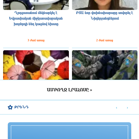
Ղրղզստանում մեկնարկել է
ԲՏԱ նոր փոխնախարարը սովորել է
Եվրասիական միջկառավարական
Նիդերլանդներում
խորհրդի նեղ կազմով նիստը
3 ժամ առաջ
2 ժամ առաջ
ԱՄԲՈՂՋ ԼՐԱՀՈՍԸ »
ՀՀ շրջանների մեծ մասում սպասվում է
Շվեդիայում 2026 թվականին
կարճատև անձրև և ամպրոպ,
զորակոչիկների թիվը կլինի
‹
›
ԹՐԵՆԴ
հնարավոր է կարկուտ
ամենամեծը մի քանի տասնամյակի
ընթացքում
2 ժամ առաջ
2 ժամ առաջ