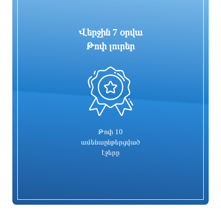
Վերջին 7 օրվա
Թոփ լուրեր
0
Գարեգին Բ-ի և վեց եպիսկոպոսների
Իսրայելն արձագանքել է Թուրքիայի
գործը քննող դատավորն
մեղադրանքներին
ինքնաբացարկ հայտնեց. նոր
դատավոր է նշանակվելու
12 ժամ առաջ
12 ժամ առաջ
Թոփ 10
ամենաընթերցված
էջերը
Տաթև համայնքի նախկին ղեկավար
Համայնքներում կիրականացվեն