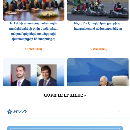
ԵԱՏՄ-ի արտոնյալ առևտրային
Ինչպե՞ս է հայկական քարթինգը
գործընկերների թիվը կավելանա․
հաղթահարում դժվարությունները
անդամ երկրներն առանցքային
փաստաթղթեր են ստորագրել
11 ժամ առաջ
12 ժամ առաջ
ԱՄԲՈՂՋ ԼՐԱՀՈՍԸ »
Շվեդիայի Ռիկսդագի խոսնակը
2025 թվականին Հայաստանը ԵԱՏՄ–
շնորհավորել է Ռուբեն Ռուբինյանին՝
ին ավելի շատ վճարել է, քան ստացել
‹
›
ԹՐԵՆԴ
ՀՀ ԱԺ նախագահի պաշտոնում
միությունից
ընտրվելու կապակցությամբ
12 ժամ առաջ
12 ժամ առաջ