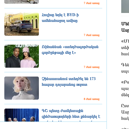
7 ժամ առաջ
Հուլիսը եղել է BYD-ի
ամենահաջող ամիսը
Մեն
Ասր
7 ժամ առաջ
«Մե
Ռիհաննան «ստեղծագործական
տեխ
գործընթացի մեջ է»
համ
Գեն
7 ժամ առաջ
սպա
Չինաստանում ստեղծել են 173
«Բա
հազար դոլարանոց ռոբոտ
պաշ
մեն
8 ժամ առաջ
Ըստ
ԳՇ պետը ժամկետային
Ասր
զինծառայողների հետ քննարկել է
հակ
բանակում կարգապահության
բարձրացման հարցերը