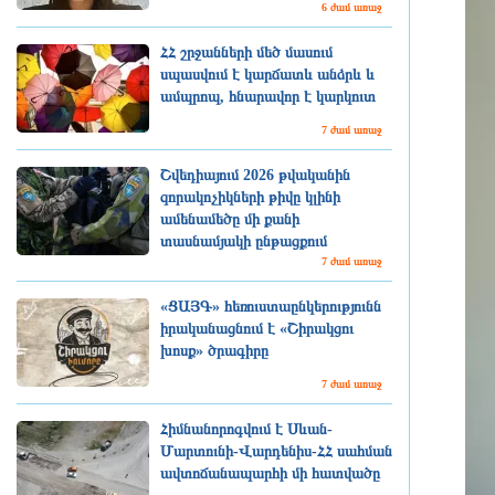
6 ժամ առաջ
ՀՀ շրջանների մեծ մասում
սպասվում է կարճատև անձրև և
ամպրոպ, հնարավոր է կարկուտ
7 ժամ առաջ
Շվեդիայում 2026 թվականին
զորակոչիկների թիվը կլինի
ամենամեծը մի քանի
տասնամյակի ընթացքում
7 ժամ առաջ
«ՑԱՅԳ» հեռուստաընկերությունն
իրականացնում է «Շիրակցու
խոսք» ծրագիրը
7 ժամ առաջ
Հիմնանորոգվում է Սևան-
Մարտունի-Վարդենիս-ՀՀ սահման
ավտոճանապարհի մի հատվածը