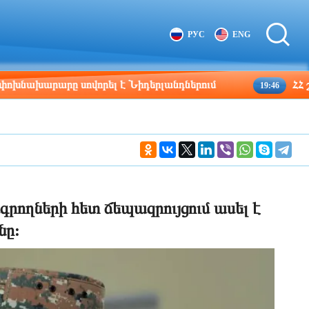
Tbilisi
Moscow
РУС
ENG
06:19
05:19
արը սովորել է Նիդերլանդներում
ՀՀ շրջաններ
19:46
ագրողների հետ ճեպազրույցում ասել է
նը: