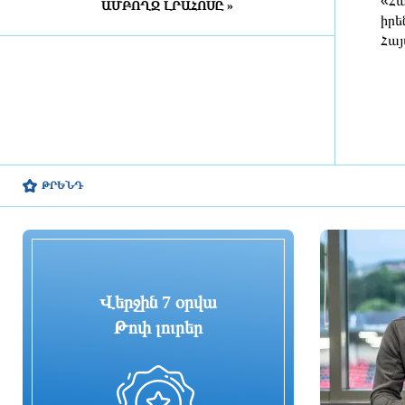
«Հա
ԱՄԲՈՂՋ ԼՐԱՀՈՍԸ »
8 ժամ առաջ
իրե
Հայ
Շինարարական աշխատանքների
պատճառով Խանջյանի մի
հատվածը փակ կլինի, Տ4-ի
երթուղին էլ կփոխվի
8 ժամ առաջ
Ընտրական բնույթի
հանցագործությունների դեպքերի
ԹՐԵՆԴ
առթիվ նախաձեռնվել է 209
քրեական վարույթ
8 ժամ առաջ
Սա կարելի է որպես
մարտահրավեր դիտարկել
Վերջին 7 օրվա
Թոփ լուրեր
8 ժամ առաջ
Չուամենին և Կամավինգան
գերադասում են մնալ Մադրիդում