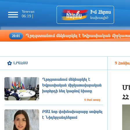
Իմ Հերոս
Yerevan
Tbilisi
Moscow
Pa
06:19
06:19
05:19
04
նախագիծ
Ղրղզստանում մեկնարկել է Եվրասիական միջկառավարական 
ԼՐԱՀՈՍ
9 Հունիս
Ղրղզստանում մեկնարկել է
Եվրասիական միջկառավարական
Մե
խորհրդի նեղ կազմով նիստը
ՀՀ
6 ժամ առաջ
ԲՏԱ նոր փոխնախարարը սովորել
է Նիդերլանդներում