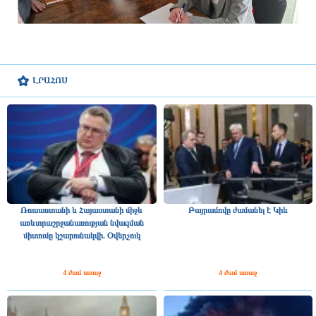
ԼՐԱՀՈՍ
Ռուսաստանի և Հայաստանի միջև
Բայրամովը ժամանել է Կիև
առևտրաշրջանառության նվազման
միտումը կշարունակվի. Օվերչուկ
4 ժամ առաջ
4 ժամ առաջ