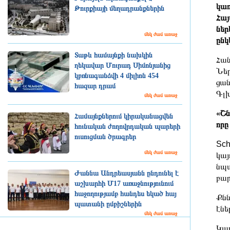
կառ
Թուրքիայի մեղադրանքներին
Հայ
ներ
մեկ ժամ առաջ
ընկ
Տաթև համայնքի նախկին
Հան
ղեկավար Մուրադ Սիմոնյանից
Ներ
կբռնագանձվի 4 միլիոն 454
ցան
հազար դրամ
Գլխ
մեկ ժամ առաջ
«Շն
Համայնքներում կիրականացվեն
որը
հունական ժողովրդական պարերի
ուսուցման ծրագրեր
Sch
մեկ ժամ առաջ
կայ
նպա
Ժաննա Անդրեասյանն ընդունել է
բար
աշխարհի Մ17 առաջնությունում
հաջողությամբ հանդես եկած հայ
Քնն
պատանի ըմբիշներին
էնե
մեկ ժամ առաջ
Կար