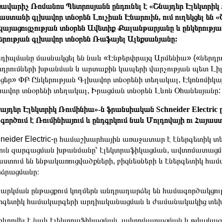
ավարիչ Ռոմանոս Պետրոսյանն ընդունել է «Շնայդեր Էլեկտրիկ 
աստանի գլխավոր տնօրեն Լուչիան Էնարուին, ում ուղեկցել են 
կայացուցչության տնօրեն Ավետիք Քալանթարյանը և ընկերությ
երության գլխավոր տնօրեն Ռաֆայել Ալեքսանյանը:
դիպմանը մասնակցել են նաև «Էնթերփրայզ Արմենիա» («ներդր
դրումների խթանման և արտաքին կապերի վարչության պետ Լիլ
ցեր» ՓԲ Ընկերության Գլխավոր տնօրենի տեղակալ, Էկոնոմիկա
ավոր տնօրենի տեղակալ, Իրացման տնօրեն Լևոն Օհանեսյանը:
այդեր Էլեկտրիկ Ռումինիա»-ն ֆրանսիական Schneider Electri
 գործում է Ռումինիայում և ընդգրկում նաև Մոլդովայի ու Հայաս
neider Electric-ը համաշխարհային առաջատար է էներգետիկ տե
ուն զարգացման խթանմանը՝ էլեկտրաֆիկացման, ավտոմատացման 
ստում են ենթակառուցվածքների, բիզնեսների և էներգետիկ համ
ձրացմանը։
արկման ընթացքում կողմերն անդրադարձել են համագործակցու
րգետիկ համակարգերի արդիականացման և ժամանակակից տեխն
ևորվել է նաև էլեկտրաֆիկացման, ավտոմատացման և թվայնացմ