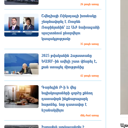
26 րոպե առաջ
Շվեդիայի Ռիկսդագի խոսնակը
շնորհավորել է Ռուբեն
Ռուբինյանին՝ ՀՀ ԱԺ նախագահի
պաշտոնում ընտրվելու
կապակցությամբ
35 րոպե առաջ
2025 թվականին Հայաստանը
ԵԱՏՄ–ին ավելի շատ վճարել է,
քան ստացել միությունից
42 րոպե առաջ
Գարեգին Բ-ի և վեց
եպիսկոպոսների գործը քննող
դատավորն ինքնաբացարկ
հայտնեց. նոր դատավոր է
նշանակվելու
մեկ ժամ առաջ
Այս
Իսրայելն արձագանքել է