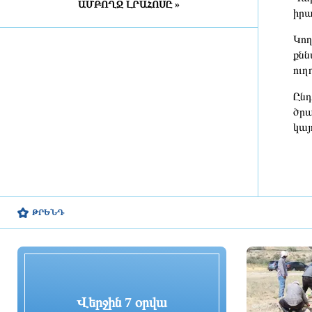
ԱՄԲՈՂՋ ԼՐԱՀՈՍԸ »
Դատախազությունն
իրա
«Արարատցեմենտ»-ի
սեփականության իրավունքով
Կող
պատկանող մարզադպրոցի
քնն
ձեռքբերման գործընթացում
ուղ
հայտնաբերել է մի շարք
խախտումներ
Ընդ
մեկ ժամ առաջ
ծրա
կայ
«Նավասարդը»՝ 5 տարեկան․
Սիսիանում հայ-իրանական
փառատոնը կանցկացվի երկօրյա
ձևաչափով
2 ժամ առաջ
ԹՐԵՆԴ
ՀՀ ԱԱԾ սահմանապահ զորքերի
պատվիրակության այցը Լիտվա
2 ժամ առաջ
ՀԷՑ-ում հաշվիչների գնման
Վերջին 7 օրվա
մրցույթից 500 մլն դրամից ավելի