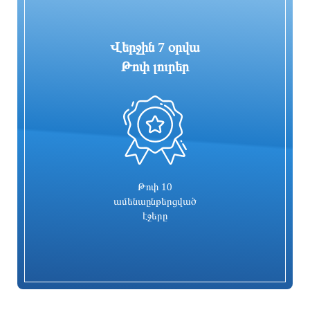
Վերջին 7 օրվա
Թոփ լուրեր
0
Գարեգին Բ-ի և վեց եպիսկոպոսների
Իսրայելն արձագանքել է Թուրքիայի
գործը քննող դատավորն
մեղադրանքներին
ինքնաբացարկ հայտնեց. նոր
դատավոր է նշանակվելու
13 ժամ առաջ
13 ժամ առաջ
Թոփ 10
ամենաընթերցված
էջերը