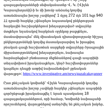
գազալցակայանների սեփականատեր Վ. Կ. (Վիլեն
Կարապետյանի)-ի եւ մի խումբ անձանց կողմից
առանձնապես խոշոր չափերով՝ 1 մլրդ 272 մլն 101 հզր 940
ՀՀ դրամի հարկեր չվճարելու նպատակով ընկերության
հարկային հաշվարկներում խեղաթյուրված տվյալներ
մտցնելու եղանակով հարկման օբյեկտը թաքցնելու,
մասնավորապես՝ մեկ միասնական դիտավորությամբ հիշյալ
ընկերությունների կողմից մատակարարվող եւ իրացվող
բնական գազի հաշվառման սարքերի տվյալները ծրագրային
միջամտություններով խեղաթյուրելու, նախապես
հարմարեցված բեռնատար մեքենաներով գազի ապօրինի
տեղափոխում իրականացնելու, կեղծ հաշվետվություններ
կազմելու դեպքի առթիվ նախաձեռնված քրեական
վարույթը»:
https://www.investigative.am/news/gazalcakayanner
Ըստ քննչական կոմիտեի՝ Վիլեն Կարապետյանի կողմից
առանձնապես խոշոր չափերի հարկեր չվճարելու ապօրինի
գործընթացն իրականացվել է նրան պատկանող 18
գազալցակայաններում, որի համար, Կոմիտեի նախագահի
որոշումներով, վարույթներով ստեղծվել են քննչական խմբեր,