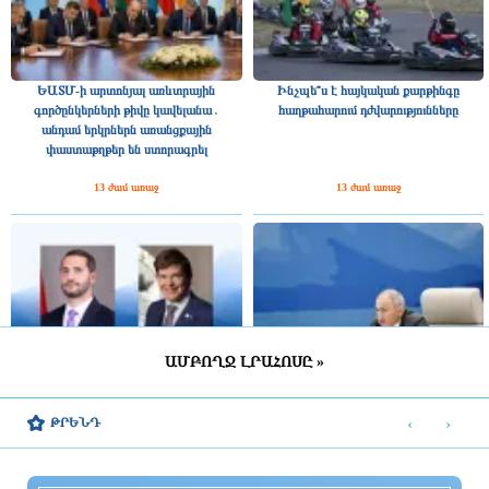
ԵԱՏՄ-ի արտոնյալ առևտրային
Ինչպե՞ս է հայկական քարթինգը
գործընկերների թիվը կավելանա․
հաղթահարում դժվարությունները
անդամ երկրներն առանցքային
փաստաթղթեր են ստորագրել
13 ժամ առաջ
13 ժամ առաջ
ԱՄԲՈՂՋ ԼՐԱՀՈՍԸ »
Շվեդիայի Ռիկսդագի խոսնակը
2025 թվականին Հայաստանը ԵԱՏՄ–
շնորհավորել է Ռուբեն Ռուբինյանին՝
ին ավելի շատ վճարել է, քան ստացել
‹
›
ԹՐԵՆԴ
ՀՀ ԱԺ նախագահի պաշտոնում
միությունից
ընտրվելու կապակցությամբ
13 ժամ առաջ
13 ժամ առաջ