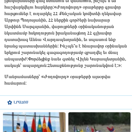
լցակայանները գազ ստանում եւ վաճառում, ինչպե՞ս են
հաշվարկվելու հարկերը:«Ժողովուրդ» օրաթերթը գրավոր
հարցումներ է ուղարկել ՀՀ Քննչական կոմիտեի ղեկավար
Արթուր Պողոսյանին, ՀՀ ներքին գործերի նախարար
Արփինե Սարգսյանին, վարույթների օրինականության
նկատմամբ հսկողություն իրականացնող ՀՀ գլխավոր
դատախազ Աննա Վարդապետյանին, եւ սպասում ենք
նրանց պատասխաններին: Ինչպե՞ս է հնարավոր օրինական
երկրում շարունակել գազագողությամբ զբաղվել եւ մնալ
անպատիժ:Փորձեցինք նաեւ գտնել Վիլեն Կարապետյանին,
սակայն՝ ապարդյուն:Հետաքննությունը շարունակվում է:»։
Մանրամասները՝ «Ժողովուրդ» օրաթերթի այսօրվա
համարում:
ԼՐԱՀՈՍ