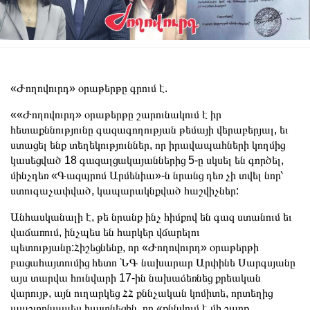
«Ժողովուրդ» օրաթերթը գրում է.
««Ժողովուրդ» օրաթերթը շարունակում է իր
հետաքննությունը գազագողության թեմայի վերաբերյալ, եւ
ստացել ենք տեղեկություններ, որ իրավապահների կողմից
կասեցված 18 գազալցակայաններից 5-ը սկսել են գործել,
մինչդեռ «Գազպրոմ Արմենիա»-ն նրանց դեռ չի տվել նոր՝
ստուգաչափված, կապարակնքված հաշվիչներ:
Անհասկանալի է, թե նրանք ինչ հիմքով են գազ ստանում եւ
վաճառում, ինչպես են հարկեր վճարելու
պետությանը:Հիշեցնենք, որ «Ժողովուրդ» օրաթերթի
բացահայտումից հետո ՆԳ նախարար Արփինե Սարգսյանը
այս տարվա հունվարի 17-ին նախաձեռնեց քրեական
վարույթ, այն ուղարկեց ՀՀ քննչական կոմիտե, որտեղից
պաշտոնապես հայտնեցին, որ «քննվում է մի շարք