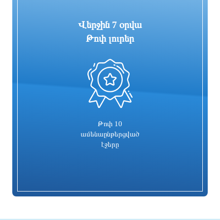
Վերջին 7 օրվա
Թոփ լուրեր
0
Նիկոլայ Ծատուրյանի մահարձանի
Ադրբեջանի տարածքով Հայաստան
պատրաստման աշխատանքների
կտեղափոխվի ցորենի 14 վագոն
ծախսերին որպես աջակցություն
գումար կհատկացվի
9 ժամ առաջ
9 ժամ առաջ
Թոփ 10
ամենաընթերցված
էջերը
Արաղչին կայցելի Պակիստան
4 մեդալ՝ մաթեմատիկական
միջազգային ուսանողական