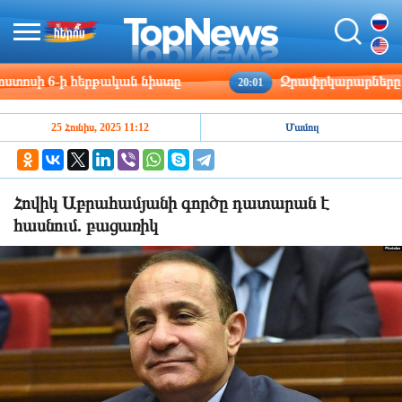
սի 6-ի հերթական նիստը
Ջրափրկարարները 5-ամյ
20:01
25 Հունիս, 2025 11:12
Մամուլ
Հովիկ Աբրահամյանի գործը դատարան է
հասնում. բացառիկ