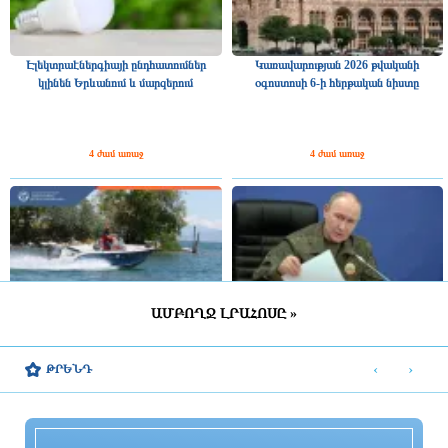
Էլեկտրաէներգիայի ընդհատումներ
Կառավարության 2026 թվականի
կլինեն Երևանում և մարզերում
օգոստոսի 6-ի հերթական նիստը
4 ժամ առաջ
4 ժամ առաջ
ԱՄԲՈՂՋ ԼՐԱՀՈՍԸ »
Ջրափրկարարները 5-ամյա երեխային
Պուտինը հայտարարել է ռուսական
անվտանգ դուրս են բերել ափ
բանակում վերադասավորումների
‹
›
ԹՐԵՆԴ
մասին
9 ժամ առաջ
9 ժամ առաջ