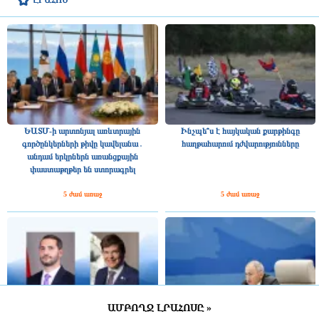
ԼՐԱՀՈՍ
ԵԱՏՄ-ի արտոնյալ առևտրային
Ինչպե՞ս է հայկական քարթինգը
գործընկերների թիվը կավելանա․
հաղթահարում դժվարությունները
անդամ երկրներն առանցքային
փաստաթղթեր են ստորագրել
5 ժամ առաջ
5 ժամ առաջ
ԱՄԲՈՂՋ ԼՐԱՀՈՍԸ »