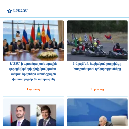
ԼՐԱՀՈՍ
ԵԱՏՄ-ի արտոնյալ առևտրային
Ինչպե՞ս է հայկական քարթինգը
գործընկերների թիվը կավելանա․
հաղթահարում դժվարությունները
անդամ երկրներն առանցքային
փաստաթղթեր են ստորագրել
1 օր առաջ
1 օր առաջ