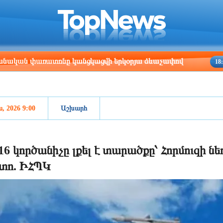
ris
Los Angeles
Beijing
Yerevan
:06
08:06
23:06
19:06
առատոնը կանցկացվի երկօրյա ձևաչափով
ՀՀ ԱԱ
18:24
ս, 2026 9:00
Աշխարհ
16 կործանիչը լքել է տարածքը՝ Հորմուզի 
տո. ԻՀՊԿ