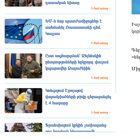
դատական նիստը
3 ժամ առաջ
ԵՄ-ն նոր պատժամիջոցներ է
Իսլ
սահմանել Ռուսաստանի դեմ.
կոր
Կալլաս
3 ժամ առաջ
Գեր
Ըստ սոցհարցման՝ Զելենսկին
«նե
ընտրությունների երկրորդ փուլում
կպարտվեր Զալուժնիին
Միջ
3 ժամ առաջ
Կոնգոյում Էբոլայով
վարակվածների թիվը գերազանցել
է 4 հազարը
3 ժամ առաջ
Ֆրանսիայում կրկին չափազանց
շոգ եղանակ կհաստատվի