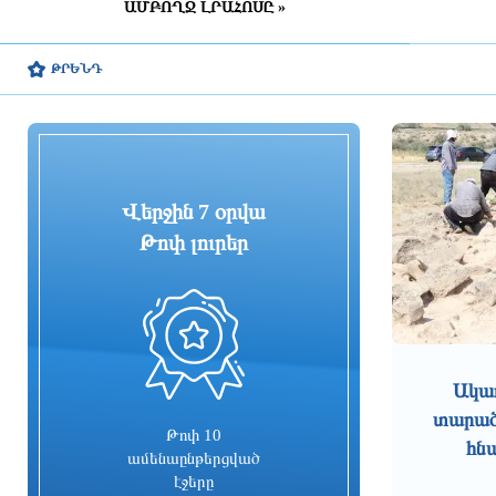
ԱՄԲՈՂՋ ԼՐԱՀՈՍԸ »
2 ժամ առաջ
ԹՐԵՆԴ
Իսրայելի ԱԳ նախարարը
շնորհավորել է Արարատ
Միրզոյանին ՀՀ ԱԳ նախարարի
պաշտոնում վերանշանակվելու
առթիվ
2 ժամ առաջ
Վերջին 7 օրվա
Մոսադի տնօրենը պաշտոնից
Թոփ լուրեր
ազատել է գործակալության
հետախուզական վարչության
ղեկավարին
2 ժամ առաջ
0
Ընդդիմադիր պատգամավորները
մեկնել են Վաղարշապատի
Ակա
դատարան, որտեղ մեկնարկում է
տարածք
Ամենայն Հայոց Կաթողիկոսի
Թոփ 10
գործով նիստը
հն
ամենաընթերցված
2 ժամ առաջ
էջերը