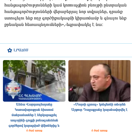
հանցագործությունների կամ կոռուպցիոն բնույթի ընտրական
հանցագործությունների վերաբերյալ նոր տվյալներ, դրանք
ստուգելու ենք ողջ գործիքակազմի կիրառմամբ և գնալու ենք
քրեական հետապնդումների»,-եզրափակել է նա։
ԼՐԱՀՈՍ
Աննա Վարդապետյանը
«Մուլտի գրուպ» կոնցեռնի տնօրեն
Կառավարության նիստում
Արթուր Դալլաքյանը կալանավորվել է
մանրամասներ է ներկայացրել
ապօրինի գույքի բռնագանձման
գործերով կայացված վճիռներից և
4 ժամ առաջ
հայցերից
4 ժամ առաջ