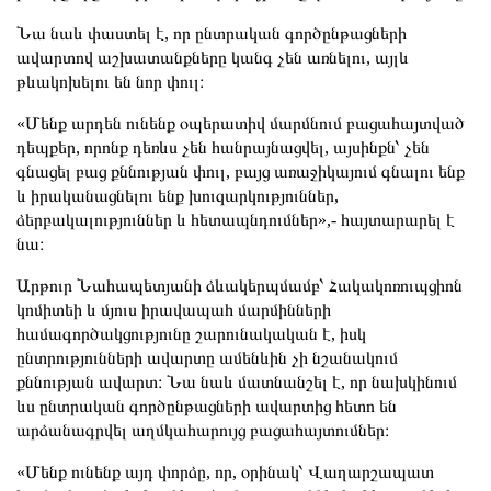
Նա նաև փաստել է, որ ընտրական գործընթացների
ավարտով աշխատանքները կանգ չեն առնելու, այլև
թևակոխելու են նոր փուլ։
«Մենք արդեն ունենք օպերատիվ մարմնում բացահայտված
դեպքեր, որոնք դեռևս չեն հանրայնացվել, այսինքն՝ չեն
գնացել բաց քննության փուլ, բայց առաջիկայում գնալու ենք
և իրականացնելու ենք խուզարկություններ,
ձերբակալություններ և հետապնդումներ»,- հայտարարել է
նա։
Արթուր Նահապետյանի ձևակերպմամբ՝ Հակակոռուպցիոն
կոմիտեի և մյուս իրավապահ մարմինների
համագործակցությունը շարունակական է, իսկ
ընտրությունների ավարտը ամենևին չի նշանակում
քննության ավարտ։ Նա նաև մատնանշել է, որ նախկինում
ևս ընտրական գործընթացների ավարտից հետո են
արձանագրվել աղմկահարույց բացահայտումներ։
«Մենք ունենք այդ փորձը, որ, օրինակ՝ Վաղարշապատ