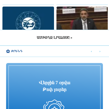
ԱՄԲՈՂՋ ԼՐԱՀՈՍԸ »
ՀԷՑ-ը դառնալու է պետական
Արամ Վարդևանյանը պարզաբանեց՝
սեփականություն, հանձնվելու է
արդյոք ցանկացե՞լ է լինել 9-րդ
‹
›
ԹՐԵՆԴ
հավատարմագրային կառավարման.
գումարման ԱԺ պատգամավոր
Փաշինյան
4 ժամ առաջ
4 ժամ առաջ
Վերջին 7 օրվա
Թոփ լուրեր
Վարչապետը կմասնակցի
2026-2031 թվականներին 2 մլրդ