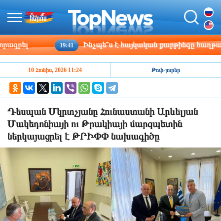
րել
Ինչպե՞ս է հայկական քարթինգը հաղթահարու
19:41
10 Հունիս, 2026 11:24
Թոփ-լուրեր
Դեսպան Մկրտչյանը Հունաստանի Արևելյան
Մակեդոնիայի ու Թրակիայի մարզպետին
ներկայացրել է ԹՐԻՓՓ նախագիծը