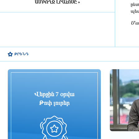
ԱՄԲՈՂՋ ԼՐԱՀՈՍԸ »
մասնագետների խնամքին․ ԲԸՏՄ
ընտ
պետ
9 ժամ առաջ
Ման
Փրկարարները մարել են Երևանի
տներից մեկի տանիքում բռնկված
հրդեհը
9 ժամ առաջ
ԹՐԵՆԴ
ԱՄՆ-ն կարող է վերացնել Իրանի
շրջափակումը. FT
9 ժամ առաջ
Վերջին 7 օրվա
«Մուլտի գրուպ» կոնցեռնի
նախկին գլխավոր տնօրենը և
Թոփ լուրեր
տնօրենը ձերբակալվել են
9 ժամ առաջ
Լիբանանում ավելի քան 800
հազար տեղահանված փորձում է