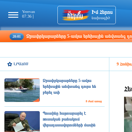
Իմ Հերոս
Yerevan
Tbilisi
Moscow
Pa
07:36
07:36
06:36
05
նախագիծ
Ջրափրկարարները 5-ամյա երեխային անվտանգ դուրս են բեր
ԼՐԱՀՈՍ
9 Հունիս
Ջրափրկարարները 5-ամյա
երեխային անվտանգ դուրս են
Հե
բերել ափ
8 ժամ առաջ
Պուտինը հայտարարել է
ռուսական բանակում
վերադասավորումների մասին