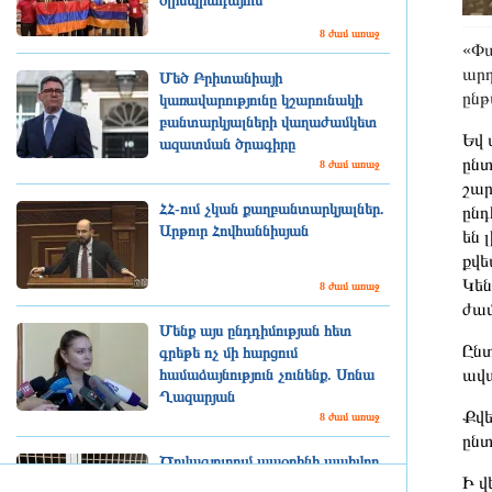
օլիմպիադայում
8 ժամ առաջ
«Փա
արդ
Մեծ Բրիտանիայի
ընթ
կառավարությունը կշարունակի
բանտարկյալների վաղաժամկետ
Եվ 
ազատման ծրագիրը
ընտ
8 ժամ առաջ
շար
ՀՀ-ում չկան քաղբանտարկյալներ.
ընդ
Արթուր Հովհաննիսյան
են 
քվե
Կեն
8 ժամ առաջ
ժամ
Մենք այս ընդդիմության հետ
Ընտ
գրեթե ոչ մի հարցում
ավա
համաձայնություն չունենք. Սոնա
Ղազարյան
Քվե
8 ժամ առաջ
ընտ
Ծովագյուղում ապօրինի պահվող
Ի վ
գայլերը հանձնվել են