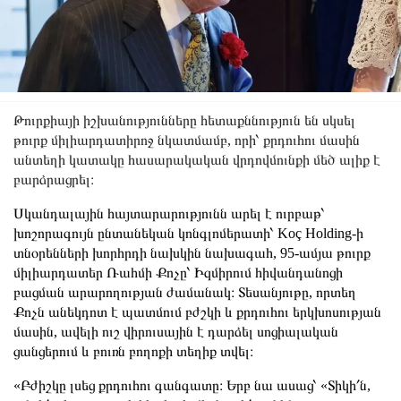
Թուրքիայի իշխանությունները հետաքննություն են սկսել
թուրք միլիարդատիրոջ նկատմամբ, որի՝ քրդուհու մասին
անտեղի կատակը հասարակական վրդովմունքի մեծ ալիք է
բարձրացրել։
Սկանդալային հայտարարությունն արել է ուրբաթ՝
խոշորագույն ընտանեկան կոնգլոմերատի՝ Koç Holding-ի
տնօրենների խորհրդի նախկին նախագահ, 95-ամյա թուրք
միլիարդատեր Ռահմի Քոչը՝ Իզմիրում հիվանդանոցի
բացման արարողության ժամանակ։ Տեսանյութը, որտեղ
Քոչն անեկդոտ է պատմում բժշկի և քրդուհու երկխոսության
մասին, ավելի ուշ վիրուսային է դարձել սոցիալական
ցանցերում և բուռն բողոքի տեղիք տվել։
«Բժիշկը լսեց քրդուհու գանգատը։ Երբ նա ասաց՝ «Տիկի՛ն,