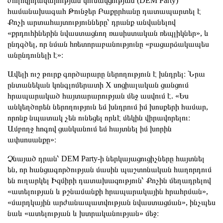
ժողովրդավարության կուսակցության (DEM Party)
համանախագահ Թունջեր Բաքըրհանը դատապարտել է
Քոչի արտահայտությունները՝ դրանք անվանելով
«քրդուհիներին նվաստացնող ռասիստական ռեպլիկներ», և
ընդգծել, որ նման հռետորաբանությունը «բացարձակապես
անընդունելի է»։
Ավելի ուշ թուրք գործարարը ներողություն է խնդրել։ Նրա
ընտանեկան կոնգլոմերատի X սոցիալական ցանցում
հրապարակած հայտարարության մեջ ասվում է. «Ես
անկեղծորեն ներողություն եմ խնդրում իմ խոսքերի համար,
որոնք նպատակ չեն ունեցել որևէ մեկին վիրավորելու։
Ամբողջ հոգով ցանկանում եմ հայտնել իմ խորին
ափսոսանքը»։
Չնայած դրան՝ DEM Party-ի ներկայացուցիչները հայտնել
են, որ հանցագործության մասին պաշտոնական հաղորդում
են ուղարկել Իզմիրի դատախազություն՝ Քոչին մեղադրելով
«ատելության և թշնամանքի հրապարակային հրահրման»,
«մարդկային արժանապատվության նվաստացման», ինչպես
նաև «ատելության և խտրականության» մեջ։