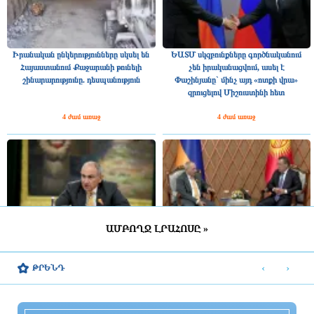
Իրանական ընկերությունները սկսել են
ԵԱՏՄ սկզբունքները գործնականում
Հայաստանում Քաջարանի թունելի
չեն իրականացվում, ասել է
շինարարությունը. դեսպանություն
Փաշինյանը` մինչ այդ «ոտքի վրա»
զրուցելով Միշուստինի հետ
4 ժամ առաջ
4 ժամ առաջ
ԱՄԲՈՂՋ ԼՐԱՀՈՍԸ »
ԵԱՏՄ անդամ պետությունների
Հանդիպում Ղրղզստանի նախագահ
փոխգործակցությունը երրորդ
Սադիր Ժապարովի հետ. Նիկոլ
‹
›
ԹՐԵՆԴ
գործընկերների հետ չպետք է ընկալվի
Փաշինյանը տեսանյութ է
որպես զրոյական գումարով խաղ.
հրապարակել
վարչապետ
4 ժամ առաջ
4 ժամ առաջ