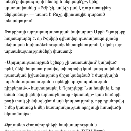
անցե՛ք վարագույրի հետևը և մերկացե՛ք», կինը
պատասխանեց՝ «Բժի՛շկ, ավելի լավ է դուք առաջինը
մերկանաք»,— ասում է Քոչը վիրուսային դարձած
տեսանյութում։
Թուրքիայի արդարադատության նախարար Աքըն Գյուրլեքը
հայտարարել է, որ Իզմիրի գլխավոր դատախազությունը
սեփական նախաձեռնությամբ հետաքննություն է սկսել այդ
արտահայտությունների փաստով։
«Արդարադատության կշեռքը չի տատանվում՝ կախված
որևէ մեկի հարստությունից, տիտղոսից կամ կարգավիճակից.
դատական իշխանությունը միշտ կանգնած է մարդկային
արժանապատվության և օրենքի պաշտպանության
դիրքերում»,- հայտարարել է Գյուրլեքը։ Նա հավելել է, որ
նման ռեպլիկների արտաբերումը «կատակի» կամ հումորի
քողի տակ չի նվազեցնում այն կոպտությունը, որը դրսևորվել
է մեր կանանց և մեր հասարակության որոշակի հատվածի
նկատմամբ»։
Քրդամետ Ժողովուրդների հավասարության և