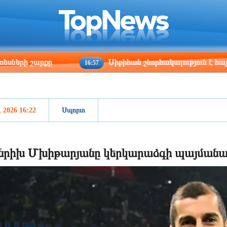
ris
Los Angeles
Beijing
Yerevan
:46
06:46
21:46
17:46
 շարքը
Սիբիհան շնորհակալություն է հայտնել 
16:57
, 2026 16:22
Սպորտ
նրիխ Մխիթարյանը կերկարաձգի պայմանա