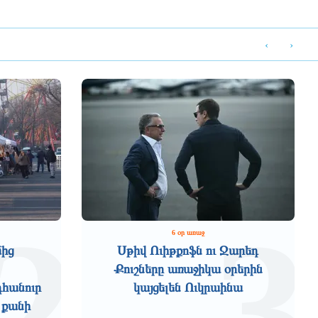
‹
›
2
3
6 օր առաջ
մից
Սթիվ Ուիթքոֆն ու Ջարեդ
Քուշները առաջիկա օրերին
դհանուր
կայցելեն Ուկրաինա
 քանի