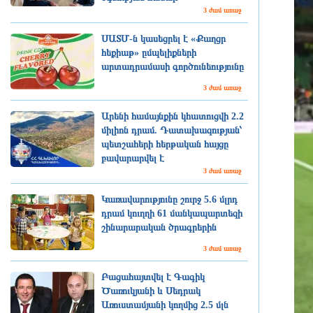
3 ժամ առաջ
ՍԱՏՄ-ն կասեցրել է «Քաղցր
հեքիաթ» ըմպելիքների
արտադրամասի գործունեությունը
3 ժամ առաջ
Արենի համայնքին կհատուցվի 2.2
միլիոն դրամ. Դատախազության՝
պետշահերի հերթական հայցը
բավարարվել է
3 ժամ առաջ
Կառավարությունը շուրջ 5.6 մլրդ
դրամ կուղղի 61 մանկապարտեզի
շինարարական ծրագրերին
3 ժամ առաջ
Բացահայտվել է Գագիկ
Ծառուկյանի և Սեդրակ
Առուստամյանի կողմից 2.5 մլն