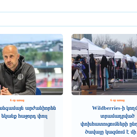
1
6 օր առաջ
6 օր առաջ
անգամայն արժանիորեն
Wildberries-ի կող
 եկանք հաջորդ փուլ
տրամադրված
փոխհատուցումների ըն
ծավալը կազմում է մի