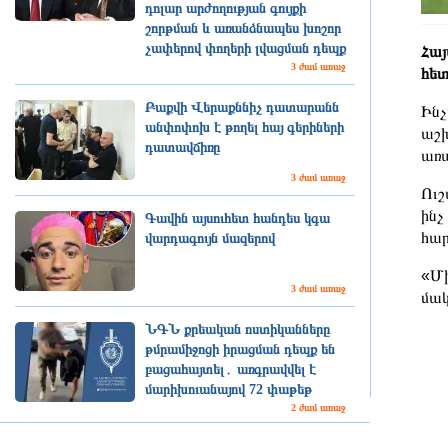
դոլար արժողության գույքի
շորթման և առանձնապես խոշոր
չափերով փողերի լվացման դեպք
Հայ
3 ժամ առաջ
հետ
Բաքվի Վերաքննիչ դատարանն
Ինչ
անփոփոխ է թողել հայ գերիների
աշխ
դատավճիռը
առա
3 ժամ առաջ
Ուշ
ինչ
Գավին այսուհետ հանդես կգա
հար
վարդագույն մազերով
«Մխ
3 ժամ առաջ
մակ
ՆԳՆ քրեական ոստիկանները
թմրամիջոցի իրացման դեպք են
բացահայտել․ առգրավվել է
մարիխուանայով 72 փաթեթ
2 ժամ առաջ