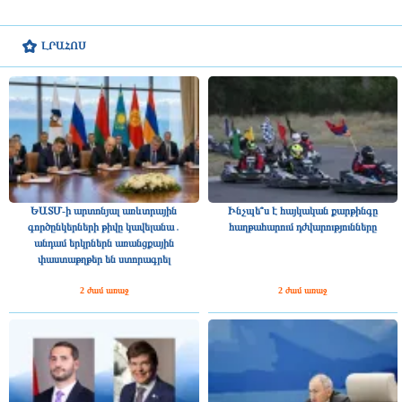
ԼՐԱՀՈՍ
ԵԱՏՄ-ի արտոնյալ առևտրային
Ինչպե՞ս է հայկական քարթինգը
գործընկերների թիվը կավելանա․
հաղթահարում դժվարությունները
անդամ երկրներն առանցքային
փաստաթղթեր են ստորագրել
2 ժամ առաջ
2 ժամ առաջ