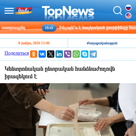
որագրել
Ինչպե՞ս է հայկական քարթինգը հաղթահ
19:41
8 Հունիս, 2026 13:40
Քաղաքականություն
Поделиться
Կենտրոնական ընտրական հանձնաժողովն
իրազեկում է