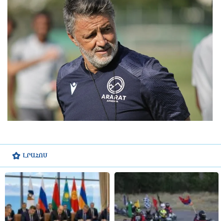
ԼՐԱՀՈՍ