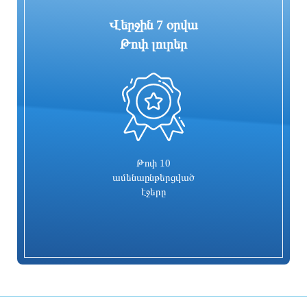
Վերջին 7 օրվա
Թոփ լուրեր
0
Գարեգին Բ-ի և վեց եպիսկոպոսների
Իսրայելն արձագանքել է Թուրքիայի
գործը քննող դատավորն
մեղադրանքներին
ինքնաբացարկ հայտնեց. նոր
դատավոր է նշանակվելու
1 օր առաջ
1 օր առաջ
Թոփ 10
ամենաընթերցված
էջերը
Տաթև համայնքի նախկին ղեկավար
Համայնքներում կիրականացվեն
Մուրադ Սիմոնյանից կբռնագանձվի 4
հունական ժողովրդական պարերի