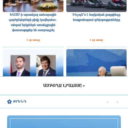
ԵԱՏՄ-ի արտոնյալ առևտրային
Ինչպե՞ս է հայկական քարթինգը
գործընկերների թիվը կավելանա․
հաղթահարում դժվարությունները
անդամ երկրներն առանցքային
փաստաթղթեր են ստորագրել
1 օր առաջ
1 օր առաջ
ԱՄԲՈՂՋ ԼՐԱՀՈՍԸ »
Շվեդիայի Ռիկսդագի խոսնակը
2025 թվականին Հայաստանը ԵԱՏՄ–
շնորհավորել է Ռուբեն Ռուբինյանին՝
ին ավելի շատ վճարել է, քան ստացել
‹
›
ԹՐԵՆԴ
ՀՀ ԱԺ նախագահի պաշտոնում
միությունից
ընտրվելու կապակցությամբ
1 օր առաջ
1 օր առաջ