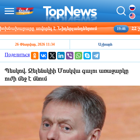
ախարարը սովորել է Նիդերլանդներում
ՀՀ շրջան
19:46
26 Փետրվար, 2026 11:34
Աշխարհ
Поделиться
Պեսկով. Զելենսկիի Մոսկվա գալու առաջարկը
ուժի մեջ է մնում