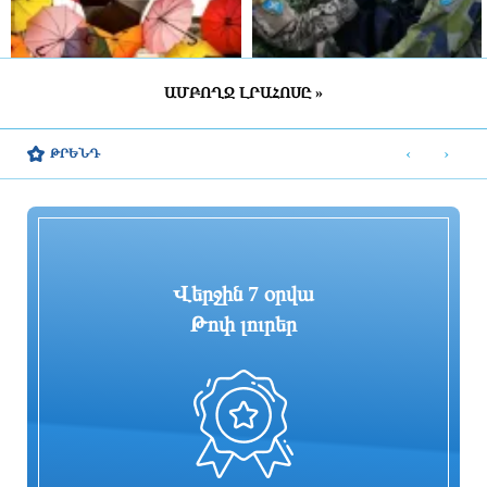
ԱՄԲՈՂՋ ԼՐԱՀՈՍԸ »
ՀՀ շրջանների մեծ մասում սպասվում է
Շվեդիայում 2026 թվականին
կարճատև անձրև և ամպրոպ,
զորակոչիկների թիվը կլինի
‹
›
ԹՐԵՆԴ
հնարավոր է կարկուտ
ամենամեծը մի քանի տասնամյակի
ընթացքում
2 ժամ առաջ
2 ժամ առաջ
Վերջին 7 օրվա
Թոփ լուրեր
«ՑԱՅԳ» հեռուստաընկերությունն
Հիմնանորոգվում է Սևան-Մարտունի-
իրականացնում է «Շիրակցու խոսք»
Վարդենիս-ՀՀ սահման
ծրագիրը
ավտոճանապարհի մի հատվածը