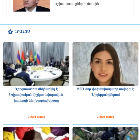
աշխատանքների մասին
ԼՐԱՀՈՍ
Ղրղզստանում մեկնարկել է
ԲՏԱ նոր փոխնախարարը սովորել է
Եվրասիական միջկառավարական
Նիդերլանդներում
խորհրդի նեղ կազմով նիստը
2 ժամ առաջ
2 ժամ առաջ