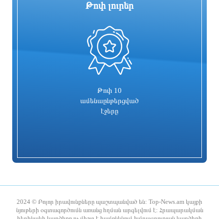
Թոփ լուրեր
0
Ռուսաստանը հայտնել է
Քրիստիննե Գրիգորյանը
ուկրաինական ավելի քան 600
վերանշանակվել է արտաքին
անօդաչու թռչող սարք խոցելու մասին
հետախուզության ծառայության պետի
պաշտոնում
3 ժամ առաջ
3 ժամ առաջ
Թոփ 10
ամենաընթերցված
էջերը
Ռուսաստանը պետք է երկարատեւ
Որքան է կազմում ՀՀ մշտական
ռազմական գործողությունների
բնակչությունը
պատրաստ լինի
2024 © Բոլոր իրավունքները պաշտպանված են: Top-News.am կայքի
նյութերի օգտագործումն առանց հղման արգելվում է: Հրապարակման
հեղինակի կարծիքը ոչ միշտ է համընկնում խմբագրության կարծիքի