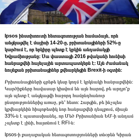
Ipsos ինստիտուտի հետազոտության համաձայն, որն
անցկացվել է մայիսի 14-20-ը, բրիտանացիների 52%-ը
կարծում է, որ երկիրը պետք է կրկին անդամակցի
Եվրամիությանը։ Սա փաստացի 2016 թվականի հունիսի
հանրաքվեի հայելային արտապատկերն է։ Այն ժամանակ
նույնքան բրիտանացիներ քվեարկեցին Brexit-ի օգտին։
Բրիտանացիների գրեթե կեսը կողմ է կրկնակի հանրաքվեին։
Կարծիքները հավասար կիսվում են այն հարով, թե արդյո՞ք
այն պետք է անցկացվի հաջորդ համընդհանուր
ընտրություններից առաջ, թե՞ հետո։ Հարցին, թե ինչպես
կքվեարկեին հիպոթետիկ նոր հանրաքվեի դեպքում, միայն
33%-ն է պատասխանել, որ Մեծ Բրիտանիան ԵՄ-ի անդամ
չպետք է լինի, հայտնում է RFI-ն։
Ipsos-ի քաղաքական հետազոտությունների տնօրեն Կիրան