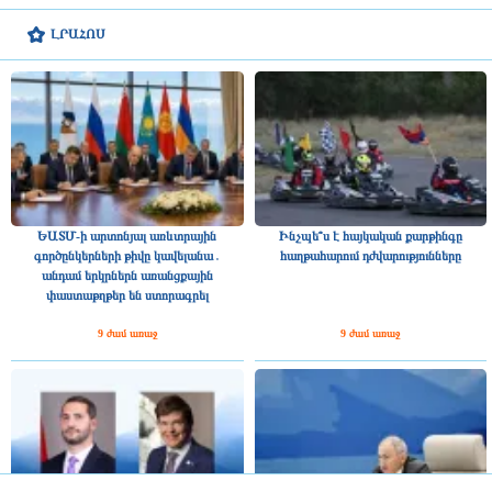
ԼՐԱՀՈՍ
ԵԱՏՄ-ի արտոնյալ առևտրային
Ինչպե՞ս է հայկական քարթինգը
գործընկերների թիվը կավելանա․
հաղթահարում դժվարությունները
անդամ երկրներն առանցքային
փաստաթղթեր են ստորագրել
9 ժամ առաջ
9 ժամ առաջ