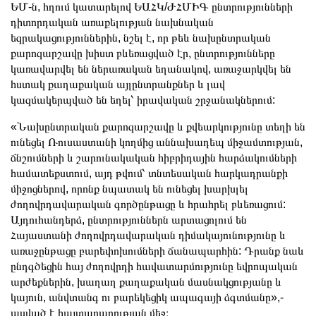
ԵՄ-ն, հղում կատարելով ԵԱՀԿ/ԺՀՄԻԳ ընտրությունների
դիտորդական առաքելության նախնական
եզրակացություններին, նշել է, որ թեև նախընտրական
քարոզարշավը խիստ բևեռացված էր, ընտրությունները
կառավարվել են ներառական եղանակով, առաջարկվել են
հստակ քաղաքական այլընտրանքներ և լավ
կազմակերպված են եղել՝ իրավական շրջանակներում:
«Նախընտրական քարոզարշավը և քվեարկությունը տեղի են
ունեցել Ռուսաստանի կողմից աննախադեպ միջամտության,
ճնշումների և շարունակական հիբրիդային հարձակումների
համատեքստում, այդ թվում՝ տնտեսական հարկադրանքի
միջոցներով, որոնք նպատակ են ունեցել խարխլել
ժողովրդավարական գործընթացը և հրահրել բևեռացում:
Այդուհանդերձ, ընտրություններն արտացոլում են
Հայաստանի ժողովրդավարական դիմակայունությունը և
առաջընթացը բարեփոխումների ճանապարհին: Դրանք նաև
ընդգծեցին հայ ժողովրդի հավատարմությունը եվրոպական
արժեքներին, խաղաղ քաղաքական մասնակցությանը և
կայուն, անվտանգ ու բարեկեցիկ ապագայի ձգտմանը»,-
ասված է հայտարարության մեջ։