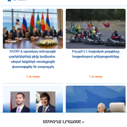
ԵԱՏՄ-ի արտոնյալ առևտրային
Ինչպե՞ս է հայկական քարթինգը
գործընկերների թիվը կավելանա․
հաղթահարում դժվարությունները
անդամ երկրներն առանցքային
փաստաթղթեր են ստորագրել
2 օր առաջ
2 օր առաջ
ԱՄԲՈՂՋ ԼՐԱՀՈՍԸ »