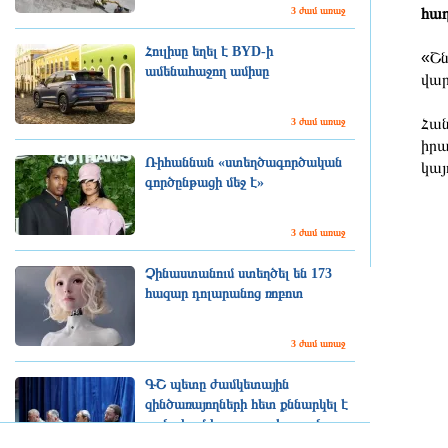
3 ժամ առաջ
հաղ
Հուլիսը եղել է BYD-ի
«Շն
ամենահաջող ամիսը
վար
Հան
3 ժամ առաջ
իրա
Ռիհաննան «ստեղծագործական
կայ
գործընթացի մեջ է»
3 ժամ առաջ
Չինաստանում ստեղծել են 173
հազար դոլարանոց ռոբոտ
3 ժամ առաջ
ԳՇ պետը ժամկետային
զինծառայողների հետ քննարկել է
բանակում կարգապահության
բարձրացման հարցերը