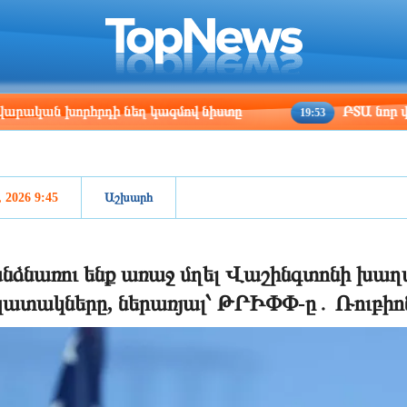
ris
Los Angeles
Beijing
Yerevan
:53
14:53
05:53
01:53
խորհրդի նեղ կազմով նիստը
ԲՏԱ նոր փոխնախար
19:53
, 2026 9:45
Աշխարհ
նձնառու ենք առաջ մղել Վաշինգտոնի խա
ատակները, ներառյալ՝ ԹՐԻՓՓ-ը․ Ռուբիոն