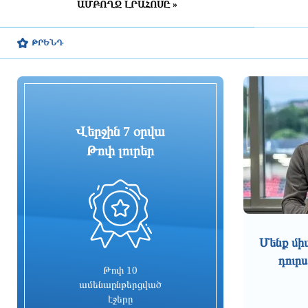
ԱՄԲՈՂՋ ԼՐԱՀՈՍԸ »
3 ժամ առաջ
Շինարարական աշխատանքների
ԹՐԵՆԴ
պատճառով Խանջյանի մի
հատվածը փակ կլինի, Տ4-ի
երթուղին էլ կփոխվի
3 ժամ առաջ
Ընտրական բնույթի
Վերջին 7 օրվա
հանցագործությունների դեպքերի
առթիվ նախաձեռնվել է 209
Թոփ լուրեր
քրեական վարույթ
3 ժամ առաջ
0
Սա կարելի է որպես
մարտահրավեր դիտարկել
Մենք մի
4 ժամ առաջ
դուրս
Թոփ 10
Չուամենին և Կամավինգան
ամենաընթերցված
գերադասում են մնալ Մադրիդում
էջերը