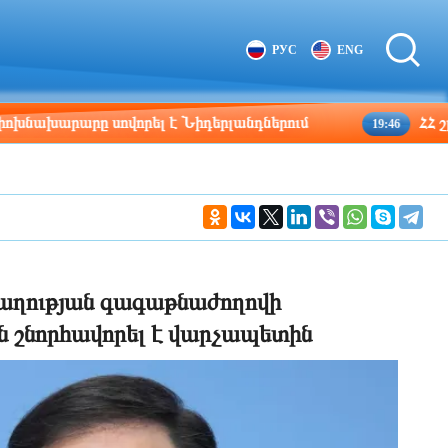
Tbilisi
Moscow
РУС
ENG
01:53
00:53
արը սովորել է Նիդերլանդներում
ՀՀ շրջաններ
19:46
ղաղության գագաթնաժողովի
 շնորհավորել է վարչապետին