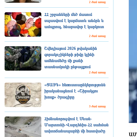
2 ժամ առաջ
ՀՀ շրջանների մեծ մասում
սպասվում է կարճատև անձրև և
ամպրոպ, հնարավոր է կարկուտ
2 ժամ առաջ
Շվեդիայում 2026 թվականին
զորակոչիկների թիվը կլինի
ամենամեծը մի քանի
տասնամյակի ընթացքում
2 ժամ առաջ
«ՑԱՅԳ» հեռուստաընկերությունն
իրականացնում է «Շիրակցու
խոսք» ծրագիրը
3 ժամ առաջ
Հիմնանորոգվում է Սևան-
Մարտունի-Վարդենիս-ՀՀ սահման
ավտոճանապարհի մի հատվածը
ԱՄՆ