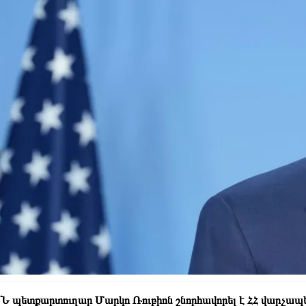
 պետքարտուղար Մարկո Ռուբիոն շնորհավորել է ՀՀ վարչապետ