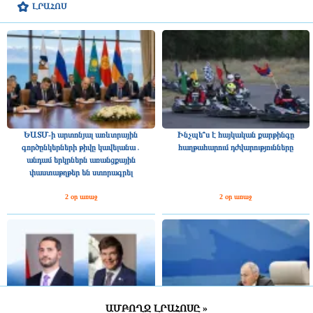
ԼՐԱՀՈՍ
ԵԱՏՄ-ի արտոնյալ առևտրային
Ինչպե՞ս է հայկական քարթինգը
գործընկերների թիվը կավելանա․
հաղթահարում դժվարությունները
անդամ երկրներն առանցքային
փաստաթղթեր են ստորագրել
2 օր առաջ
2 օր առաջ
ԱՄԲՈՂՋ ԼՐԱՀՈՍԸ »