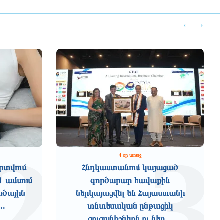
‹
›
2
3
4 օր առաջ
րտվում
Հնդկաստանում կայացած
1 ամսում
գործարար հավաքին
ածային
ներկայացվել են Հայաստանի
..
տնտեսական ընթացիկ
ցուցանիշներն ու ներ...