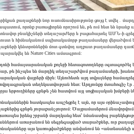
րիկյան քաղաքների նոր ուսումնասիրությունը ցույց է տվել․ մ
ապատում, որոնք բառացիորեն որոշում են, թե ում հետ են նրանք 
իոնավոր բնակիչների տեղաշարժերը և բացահայտել ԱՄՆ-ի գրե
ուստ և հիմնականում սպիտակամորթ թաղամասերը վերածվում են
աքների կենտրոններին մոտ գտնվող աղքատ թաղամասերը դառնո
պարակվել են Nature Cities ամսագրում։
դոնի համալսարանական քոլեջի հետազոտողները օգտագործել են
ար, թե ինչպես են մարդիկ տեղաշարժվում թաղամասերի, խանու
արակական վայրերի միջև։ Այնուհետև այդ տվյալները համադրել
ովրդագրական տեղեկատվության հետ։ Արդյունքը մտահոգիչ էր․ ն
րյա երթուղիները գրեթե չեն հատվում այլ սոցիալական խմբերի ն
նականներին հատկապես ապշեցրել է այն, որ այս օրինաչափությ
աքներից գրեթե յուրաքանչյուրում։ Ծայրամասերում ձևավորվում 
առապես իրենց շրջանի մարդկանց հետ՝ նմանատիպ բարեկեցութ
աններում առաջանում են սեգրեգացված տարածքներ, ուր քաղաքի
նականները այս կառուցվածքները անվանում են «անտեսանելի ս