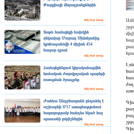
Թուրքիայի մեղադրանքներին
Ամե
մեկ ժամ առաջ
շրջ
Տաթև համայնքի նախկին
միլ
ղեկավար Մուրադ Սիմոնյանից
հար
կբռնագանձվի 4 միլիոն 454
քաղ
հազար դրամ
հրա
մեկ ժամ առաջ
Լոն
Համայնքներում կիրականացվեն
համ
հունական ժողովրդական պարերի
հաս
ուսուցման ծրագրեր
ժող
մեկ ժամ առաջ
առօ
Ժաննա Անդրեասյանն ընդունել է
Գիտ
աշխարհի Մ17 առաջնությունում
քաղ
հաջողությամբ հանդես եկած հայ
բաց
պատանի ըմբիշներին
շրջ
մեկ ժամ առաջ
Գիտ