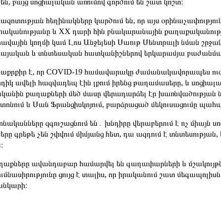
նեն, բայց սոցիալական առումով գործում են շատ կոշտ։
ազոտության հեղինակները կարծում են, որ այս օրինաչափությ
ականությանը և XX դարի հին բնակարանային քաղաքականությու
ավային կողմի կամ Լոս Անջելեսի Սաութ Սենտրալի նման շրջան
այական և տնտեսական հատկանիշներով երկարամյա բաժանմա
աքրքիր է, որ COVID-19 համավարակը ժամանակավորապես ուժեղ
դիկ ավելի հազվադեպ էին լքում իրենց թաղամասերը, և սոցիալ
կանին քաղաքների մեծ մասը վերադարձել էր խառնվածության ն
տոնում և Սան Ֆրանցիսկոյում, բարձրացած մեկուսացումը պահպ
նականները զգուշացնում են․ խնդիրը վերաբերում է ոչ միայն 
երը գրեթե չեն շփվում միմյանց հետ, դա ազդում է տնտեսության, 
։
աքները ավանդաբար համարվել են գաղափարների և մշակույթ
ումնասիրությունը ցույց է տալիս, որ իրականում շատ մեգապոլի
անկարի։