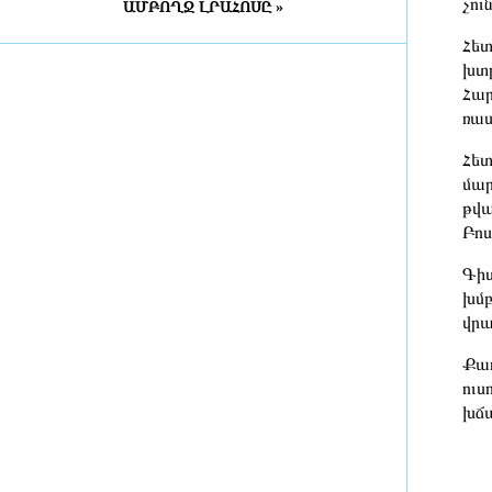
չու
ԱՄԲՈՂՋ ԼՐԱՀՈՍԸ »
Դատախազությունն
«Արարատցեմենտ»-ի
Հետ
սեփականության իրավունքով
խտր
պատկանող մարզադպրոցի
Հար
ձեռքբերման գործընթացում
ռաս
հայտնաբերել է մի շարք
խախտումներ
Հետ
2 ժամ առաջ
մար
«Նավասարդը»՝ 5 տարեկան․
թվա
Սիսիանում հայ-իրանական
Բոս
փառատոնը կանցկացվի երկօրյա
ձևաչափով
Գիտ
2 ժամ առաջ
խմբ
վրա
ՀՀ ԱԱԾ սահմանապահ զորքերի
պատվիրակության այցը Լիտվա
Քաղ
ուս
խճ
2 ժամ առաջ
ՀԷՑ-ում հաշվիչների գնման
մրցույթից 500 մլն դրամից ավելի