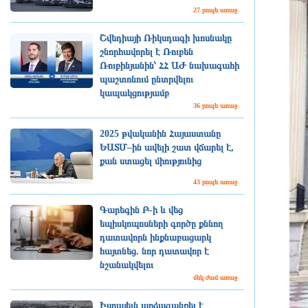
27 րոպե առաջ
Շվեդիայի Ռիկսդագի խոսնակը
շնորհավորել է Ռուբեն
Ռուբինյանին՝ ՀՀ ԱԺ նախագահի
պաշտոնում ընտրվելու
կապակցությամբ
36 րոպե առաջ
2025 թվականին Հայաստանը
ԵԱՏՄ–ին ավելի շատ վճարել է,
քան ստացել միությունից
43 րոպե առաջ
Գարեգին Բ-ի և վեց
եպիսկոպոսների գործը քննող
դատավորն ինքնաբացարկ
հայտնեց. նոր դատավոր է
նշանակվելու
մեկ ժամ առաջ
Իսրայելն արձագանքել է