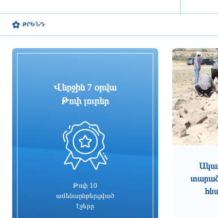
խնայողություն է արձանագրվել
2 ժամ առաջ
ԹՐԵՆԴ
Հայաստանում էբոլայի
ներթափանցման վտանգը ցածր է.
ՀՎԿԱԿ
2 ժամ առաջ
Վերջին 7 օրվա
Վայոց ձորի քրեական
Թոփ լուրեր
ոստիկանները դանակահարության
դեպք են բացահայտել․
կատարվում է նախաքննություն
2 ժամ առաջ
0
Մեկնարկել է Գարեգին Բ-ի և վեց
եպիսկոպոսների վերաբերյալ
Ակա
քրեական գործով առաջին
տարածք
դատական նիստը
Թոփ 10
հն
2 ժամ առաջ
ամենաընթերցված
էջերը
ԵՄ-ն նոր պատժամիջոցներ է