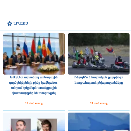
ԼՐԱՀՈՍ
ԵԱՏՄ-ի արտոնյալ առևտրային
Ինչպե՞ս է հայկական քարթինգը
գործընկերների թիվը կավելանա․
հաղթահարում դժվարությունները
անդամ երկրներն առանցքային
փաստաթղթեր են ստորագրել
13 ժամ առաջ
13 ժամ առաջ