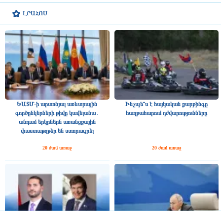
ԼՐԱՀՈՍ
ԵԱՏՄ-ի արտոնյալ առևտրային
Ինչպե՞ս է հայկական քարթինգը
գործընկերների թիվը կավելանա․
հաղթահարում դժվարությունները
անդամ երկրներն առանցքային
փաստաթղթեր են ստորագրել
20 ժամ առաջ
20 ժամ առաջ